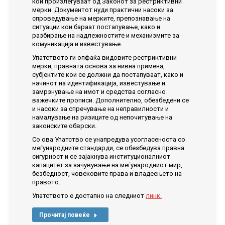
кои произлегуваат од Законот за рестриктивни
мерки. Документот нуди практични насоки за
спроведување на мерките, препознавање на
ситуации кои бараат постапување, како и
разбирање на надлежностите и механизмите за
комуникација и известување.
Упатството ги опфаќа видовите рестриктивни
мерки, правната основа за нивна примена,
субјектите кои се должни да постапуваат, како и
начинот на идентификација, известување и
замрзнување на имот и средства согласно
важечките прописи. Дополнително, обезбедени се
и насоки за спречување на неправилности и
намалување на ризиците од непочитување на
законските обврски.
Со ова Упатство се унапредува усогласеноста со
меѓународните стандарди, се обезбедува правна
сигурност и се зајакнува институционалниот
капацитет за зачувување на меѓународниот мир,
безбедност, човековите права и владеењето на
правото.
Упатството е достапно на следниот
линк.
Прочитај повеќе