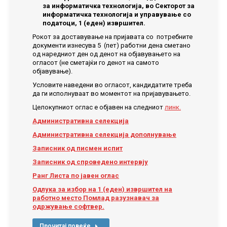
за информатичка технологија, во Секторот за
информатичка технологија и управување со
податоци, 1 (еден) извршител.
Рокот за доставување на пријавата со потребните
документи изнесува 5 (пет) работни дена сметано
од наредниот ден од денот на објавувањето на
огласот (не сметајќи го денот на самото
објавување).
Условите наведени во огласот, кандидатите треба
да ги исполнуваат во моментот на пријавувањето.
Целокупниот оглас е објавен на следниот
линк.
Административна селекција
Административна селекција дополнување
Записник од писмен испит
Записник од спроведено интервју
Ранг Листа по јавен оглас
Одлука за избор на 1 (еден) извршител на
работно место Помлад разузнавач за
одржување софтвер.
Прочитај повеќе