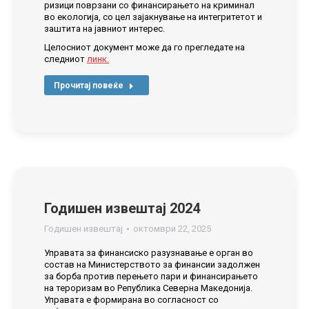
ризици поврзани со финансирањето на криминал
во eкологија, со цел зајакнување на интегритетот и
заштита на јавниот интерес.
Целосниот документ може да го прегледате на
следниот
линк.
Прочитај повеќе
Годишен извештај 2024
Годишен извештај
октомври 22, 2025
Управата за финансиско разузнавање е орган во
состав на Министерството за финансии задолжен
за борба против перењето пари и финансирањето
на тероризам во Република Северна Македонија.
Управата е формирана во согласност со