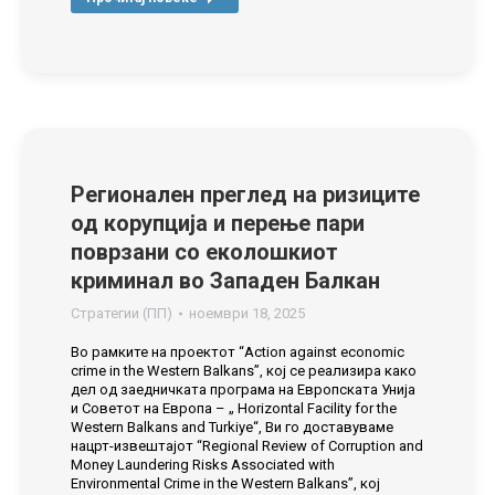
Регионален преглед на ризиците
од корупција и перење пари
поврзани со еколошкиот
криминал во Западен Балкан
Стратегии (ПП)
ноември 18, 2025
Во рамките на проектот “Action against economic
crime in the Western Balkans”, кој се реализира како
дел од заедничката програма на Европската Унија
и Советот на Европа – „ Horizontal Facility for the
Western Balkans and Turkiye“, Ви го доставуваме
нацрт-извештајот “Regional Review of Corruption and
Money Laundering Risks Associated with
Environmental Crime in the Western Balkans”, кој