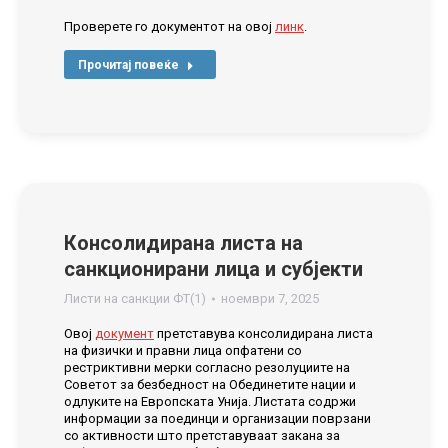
Проверете го документот на овој
линк
.
Прочитај повеќе
Консолидирана листа на
санкционирани лица и субјекти
Листи на санкции ФТ(1)
ноември 7, 2025
Овој
документ
претставува консолидирана листа
на физички и правни лица опфатени со
рестриктивни мерки согласно резолуциите на
Советот за безбедност на Обединетите нации и
одлуките на Европската Унија. Листата содржи
информации за поединци и организации поврзани
со активности што претставуваат закана за