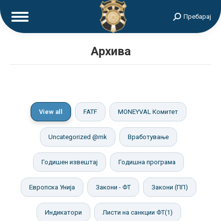
Search:
Пребарај
Архива
View all
FATF
MONEYVAL Комитет
Uncategorized @mk
Вработување
Годишен извештај
Годишна програма
Европска Унија
Закони - ФТ
Закони (ПП)
Индикатори
Листи на санкции ФТ(1)