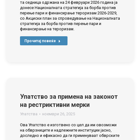
та седница одржана на 24 февруари 2026 година ја
донесе Националната стратегија за борба против
перење пари и финансирање тероризам 2026-2029,
со Акциски план за спроведување на Националната
стратегија за борба против перење пари и
финансирање на тероризам.
Прочитај повеќе
Упатство за примена на законот
на рестриктивни мерки
Упатства
ноември 26, 2025
Ова Упатство е изготвено со цел да им овозможи
на обврзниците и надлежните институции јасно,
доследно и ефикасно да ги применуваат обврските