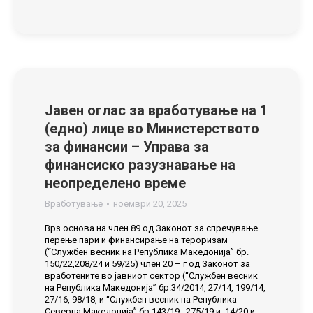
Jaвен оглас за вработување на 1
(едно) лице во Министерството
за финансии – Управа за
финансиско разузнавање на
неопределено време
Вработување
ноември 20, 2025
Врз основа на член 89 од Законот за спречување
перење пари и финансирање на тероризам
(“Службен весник на Република Македонија” бр.
150/22,208/24 и 59/25) член 20 – г од Законот за
вработените во јавниот сектор (“Службен весник
на Република Македонија” бр.34/2014, 27/14, 199/14,
27/16, 98/18, и “Службен весник на Република
Северна Македонија” бр.143/19, 275/19 и 14/20 и