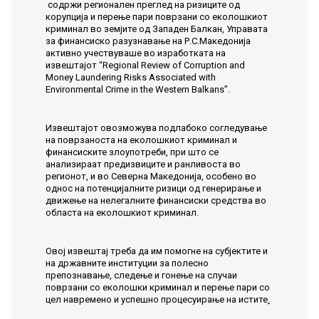
содржи регионален преглед на ризиците од
корупција и перење пари поврзани со еколошкиот
криминал во земјите од Западен Балкан, Управата
за финансиско разузнавање на Р.С.Македонија
активно учествуваше во изработката на
извештајот “Regional Review of Corruption and
Money Laundering Risks Associated with
Environmental Crime in the Western Balkans”.
Извештајот овозможува подлабоко согледување
на поврзаноста на еколошкиот криминал и
финансиските злоупотреби, при што се
анализираат предизвиците и ранливоста во
регионот, и во Северна Македонија, особено во
однос на потенцијалните ризици од генерирање и
движење на нелегалните финансиски средства во
областа на еколошкиот криминал.
Овој извештај треба да им помогне на субјектите и
на државните институции за полесно
препознавање, следење и гонење на случаи
поврзани со еколошки криминал и перење пари со
цел навремено и успешно процесуирање на истите
.