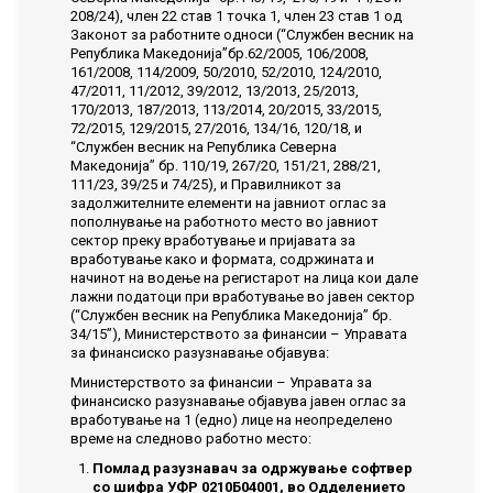
208/24), член 22 став 1 точка 1, член 23 став 1 од
Законот за работните односи (“Службен весник на
Република Македонија”бр.62/2005, 106/2008,
161/2008, 114/2009, 50/2010, 52/2010, 124/2010,
47/2011, 11/2012, 39/2012, 13/2013, 25/2013,
170/2013, 187/2013, 113/2014, 20/2015, 33/2015,
72/2015, 129/2015, 27/2016, 134/16, 120/18, и
“Службен весник на Република Северна
Македонија” бр. 110/19, 267/20, 151/21, 288/21,
111/23, 39/25 и 74/25), и Правилникот за
задолжителните елементи на јавниот оглас за
пополнување на работното место во јавниот
сектор преку вработување и пријавата за
вработување како и формата, содржината и
начинот на водење на регистарот на лица кои дале
лажни податоци при вработување во јавен сектор
(“Службен весник на Република Македонија” бр.
34/15”), Министерството за финансии – Управата
за финансиско разузнавање објавува:
Министерството за финансии – Управата за
финансиско разузнавање објавува јавен оглас за
вработување на 1 (едно) лице на неопределено
време на следново работно место:
Помлад разузнавач за одржување софтвер
со шифра УФР 0210Б04001,
во Одделението