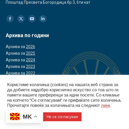
Плоштад Пресвета Богородица бр.3, 6ти кат
Find us on:
Facebook
X
YouTube
Linkedin
page
page
page
page
Архива по години
opens
opens
opens
opens
Архива за
2026
in
in
in
in
Архива за
2025
Архива за
2024
new
new
new
new
Архива за
2023
window
window
window
window
Архива за
2022
Користиме колачиња (cookies) на нашата веб страна за
да добиете најдобро корисничко искуство со тоа што ги
памети вашите преференци за идни посети. Со кликање
на копчето “Се согласувам“ ги прифаќате сите колачиња.
Прочитајте повеќе за колачињата на следниот
линк
© Управа за финансиско разузнавање | 2026
Политика за приватност
|
Политика за колачиња
MK
Се согласувам
Не се согласувам