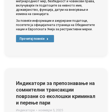
меѓународниот мир, безбедност и човекови права,
вклучувајќи ги податоците за нивното име,
државјанство, функција, датум на внесување и
измена на санкцијата.
За повеќе информации и ажурирани податоци,
посетете ја официјалната страница на Обединетите
нации и Европската Унија за рестриктивни мерки.
Прочитај повеќе
Индикатори за препознавање на
сомнителни трансакции
поврзани со еколошки криминал
и перење пари
Индикатори
ноември 5, 2025