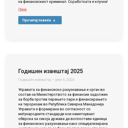
на финансискиот криминал. Соработката е клучна!
Линк
Прочитај повеќе
Годишен извештај 2025
Годишен извештај
јуни 4, 2026
Управата за финансиско разузнавање е орган во
состав на Министерството за финансии задолжен
за борба против перењето пари и финансирањето
на тероризам во Република Северна Македонија.
Управата е формирана во согласност со
меѓународните стандарди кои наметнуваат
обврска за секоја држава да воспостави единица
за финансиско разузнавање како специјализирана