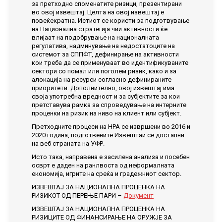
за претходно споменатите ризици, презентирани
во овој извештај. Целта на овој извештај е
повеќекратна. Истиот се користи за подготвување
на Национална стратегија чии активности ќе
влијаат на подобрување на националната
регулатива, надминување на недостатоците на
системот за СППФТ, дефинирање на активности
кои треба да се применуваат во идентификуваните
сектори со помал или поголем ризик, како и за
алокација на ресурси согласно дефинираните
приоритети. Дополнително, овој извештај има
своја употребна вредност и за субјектите за кои
претставува рамка за спроведување на интерните
проценки на ризик на ниво на клиент или субјект.
Претходните процеси на НРА се извршени во 2016 и
2020 година, подготвените Извештаи се достапни
на веб страната на УФР.
Исто така, направена е засилена анализа и посебен
осврт е даден на ранлвоста од неформалната
економија, игрите на среќа и градежниот сектор.
ИЗВЕШТАЈ ЗА НАЦИОНАЛНА ПРОЦЕНКА НА
РИЗИКОТ ОД ПЕРЕЊЕ ПАРИ –
Документ
ИЗВЕШТАЈ ЗА НАЦИОНАЛНА ПРОЦЕНКА НА
РИЗИЦИТЕ ОД ФИНАНСИРАЊЕ НА ОРУЖЈЕ ЗА