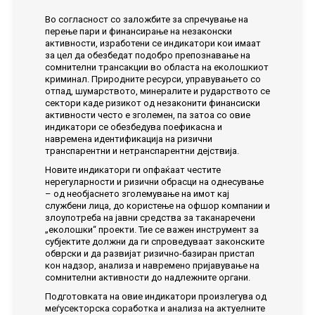
Во согласност со заложбите за спречување на
перење пари и финансирање на незаконски
активности, изработени се индикатори кои имаат
за цел да обезбедат подобро препознавање на
сомнителни трансакции во областа на еколошкиот
криминал. Природните ресурси, управувањето со
отпад, шумарството, минералите и рударството се
сектори каде ризикот од незаконити финансиски
активности често е зголемен, па затоа со овие
индикатори се обезбедува поефикасна и
навремена идентификација на ризични
транспарентни и нетранспарентни дејствија.
Новите индикатори ги опфаќаат честите
нерегуларности и ризични обрасци на однесување
– од необјаснето зголемување на имот кај
службени лица, до користење на офшор компании и
злоупотреба на јавни средства за таканаречени
„еколошки“ проекти. Тие се важен инструмент за
субјектите должни да ги спроведуваат законските
обврски и да развијат ризично-базиран пристап
кон надзор, анализа и навремено пријавување на
сомнителни активности до надлежните органи.
Подготовката на овие индикатори произлегува од
меѓусекторска соработка и анализа на актуелните