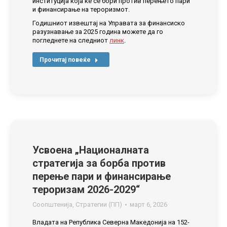
институција која ќе се бори против перењето пари
и финансирање на тероризмот.
Годишниот извештај на Управата за финансиско
разузнавање за 2025 година можете да го
погледнете на следниот
линк
.
Прочитај повеќе
Усвоена „Националната
стратегија за борба против
перење пари и финансирање
тероризам 2026-2029“
Соопштенија
,
Стратегии (ПП)
март 6, 2026
Владата на Република Северна Македонија на 152-