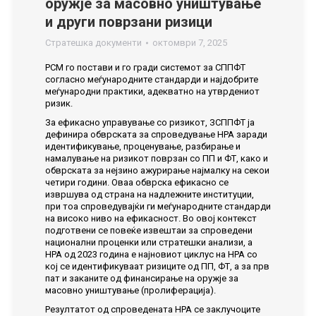
оружје за масовно уништување
и други поврзани ризици
Стратешка документи
октомври 7, 2025
РСМ го постави и го гради системот за СППФТ
согласно меѓународните стандарди и најдобрите
меѓународни практики, адекватно на утврдениот
ризик.
За ефикасно управување со ризикот, ЗСППФТ ја
дефинира обврската за спроведување НРА заради
идентификување, проценување, разбирање и
намалување на ризикот поврзан со ПП и ФТ, како и
обврската за нејзино ажурирање најмалку на секои
четири години. Оваа обврска ефикасно се
извршува од страна на надлежните институции,
при тоа спроведувајќи ги меѓународните стандарди
на високо ниво на ефикасност. Во овој контекст
подготвени се повеќе извештаи за спроведени
национални проценки или стратешки анализи, а
НРА од 2023 година е најновиот циклус на НРА со
кој се идентификуваат ризиците од ПП, ФТ, a за прв
пат и заканите од финансирање на оружје за
масовно уништување (пролиферација).
Резултатот од спроведената НРА се заклучоците