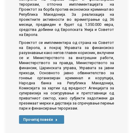
тероризам, отпочна имплементацијата на
Проектот за борба против економски криминал во
Република Македонија. За реализација на
проектните активности во времетраење од 36
месеци, предвиден е буџет од 1.350.000 евра,
средства добиени од Европската Унија и Советот
на Европа.
Проектот се имплементира од страна на Советот
на Европа, а покрај Управата за финансиско
разузнавање како негов главен корисник, вклучени
се и: Министерството за внатрешни работи,
Министерството за правда, Министерството за
финансии, Царинската управа, Управата за јавни
приходи, Основното јавно обвинителство за
гонење организиран криминал и корупција,
Народна банка на Република Македонија,
Комисијата за хартии од вредност Агенцијата за
супервизија на осигурување и претставници од
приватниот сектор, како субјекти задолжени да
преземаат мерки и дејствија за спречување перење
пари и финансирање тероризам.
Прочитај повеќе