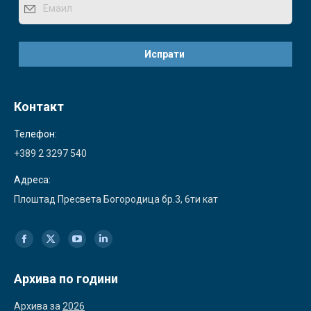
Контакт
Телефон:
+389 2 3297 540
Адреса:
Плоштад Пресвета Богородица бр.3, 6ти кат
Find us on:
Facebook
X
YouTube
Linkedin
page
page
page
page
Архива по години
opens
opens
opens
opens
Архива за
2026