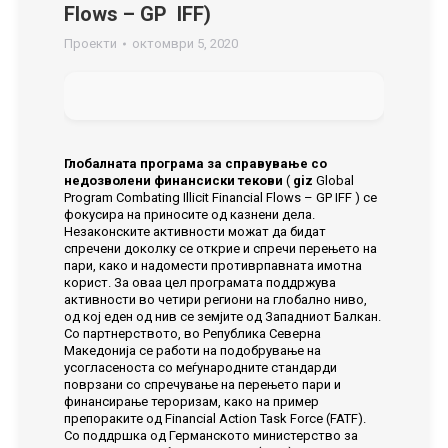
Flows – GP IFF)
Проекти
октомври 5, 2020
Глобалната програма за справување со
недозволени финансиски текови
(
giz
Global
Program Combating Illicit Financial Flows – GP IFF ) се
фокусира на приносите од казнени дела.
Незаконските активности можат да бидат
спречени доколку се открие и спречи перењето на
пари, како и надомести противрпавната имотна
корист. За оваа цел програмата поддржува
активности во четири региони на глобално ниво,
од кој еден од нив се земјите од Западниот Балкан.
Со партнерството, во Република Северна
Македонија се работи на подобрување на
усогласеноста со меѓународните стандарди
поврзани со спречување на перењето пари и
финансирање тероризам, како на пример
препораките од Financial Action Task Force (FATF).
Со поддршка од Германскoто министерство за