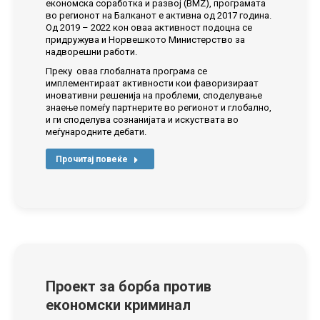
економска соработка и развој (BMZ), програмата
во регионот на Балканот е активна од 2017 година.
Од 2019 – 2022 кон оваа активност подоцна се
придружува и Норвешкото Министерство за
надворешни работи.
Преку оваа глобалната програма се
имплементираат активности кои фаворизираат
иновативни решенија на проблеми, споделување
знаење помеѓу партнерите во регионот и глобално,
и ги споделува сознанијата и искуствата во
меѓународните дебати.
Прочитај повеќе
Проект за борба против
економски криминал