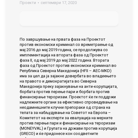
Проекти
септември 17, 2020
По завршување на првата фаза на Проектот
против економски криминал со времетраење од
мај 2016 до мај 2019 година, се продолжува со
имплементација на втората фаза од Проектот
фаза II, од мај 2019 до мај 2022 година. Втората
фаза од Проектот против економски криминал во
Република Северна Македонија (HFII – AEC-MKD)
има за цел да ја зајакне довербата во владеењето
на правото и демократијата во Северна
Македонија преку зајакнување на анти-корупцијата,
борбата против перење пари и борбата против
финансирање тероризам. Проектот ќе ги поддржи
надлежните органи за ефективно спроведување на
неодамнешните клучни препораки од страна на
телата за набљудување на Советот на Европа –
Комитетот на експерти за евалуација на мерките
против перење пари и финансирање на тероризам
(MONEYVAL) и Групата на држави против корупција
(GRECO) и ќе придонесе кон соодветните