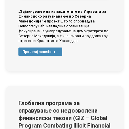
„
Зајакнување на капацитетите на Управата за
финансиско разузнавање во Северна
Македонија“
е проект што го спроведува
Democracy Lab, невладина организација
фокусирана на унапредување на демократијата во
Северна Македонија, а финансиран и поддржан од
страна на Кралството Холандија.
Прочитај повеќе
Глобална програма за
справување со недозволени
финансиски текови (GIZ – Global
Program Combating Illicit Financial