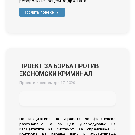
реформските процеси во државата.
Прочитај повеќе
ПРОЕКТ ЗА БОРБА ПРОТИВ
ЕКОНОМСКИ КРИМИНАЛ
Проекти
септември 17, 2020
На иницијатива на Управата за финансиско
разузнавање, а со цел унапредување на
капацитетите на системот за спречување и
контрола на перење пари и финансирање