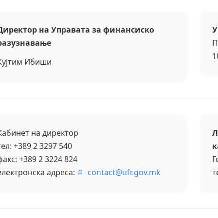
Директор на Управата за финансиско
У
разузнавање
П
1
Кујтим Ибиши
Кабинет на директор
Л
тел: +389 2 3297 540
к
факс: +389 2 3224 824
Г
електронска адреса:
contact@ufr.gov.mk
т