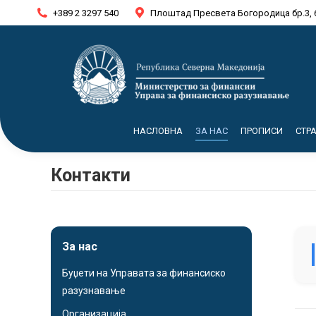
+389 2 3297 540
Плоштад Пресвета Богородица бр.3, 
НАСЛОВНА
ЗА НАС
ПРОПИСИ
СТР
Контакти
За нас
Буџети на Управата за финансиско
разузнавање
Организација