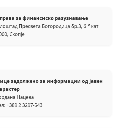
права за финансиско разузнавање
ти
лоштад Пресвета Богородица бр.3, 6
кат
000, Скопје
ице задолжено за информации од јавен
арактер
ордана Нацева
ел: +389 2 3297-543