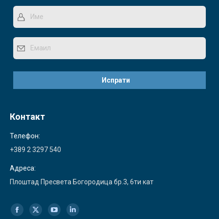
Контакт
Телефон:
+389 2 3297 540
Адреса:
Плоштад Пресвета Богородица бр.3, 6ти кат
Find us on:
Facebook
X
YouTube
Linkedin