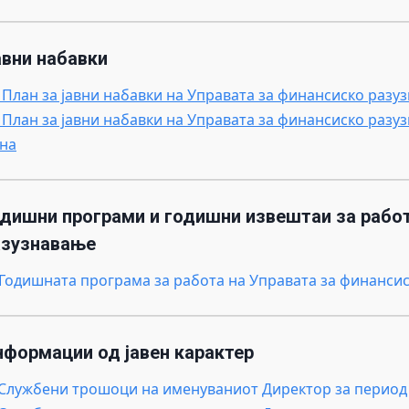
авни набавки
. План за јавни набавки на Управата за финансиско разу
. План за јавни набавки на Управата за финансиско разу
на
одишни програми и годишни извештаи за работ
азузнавање
Годишната програма за работа на Управата за финансис
нформации од јавен карактер
.Службени трошоци на именуваниот Директор за период 