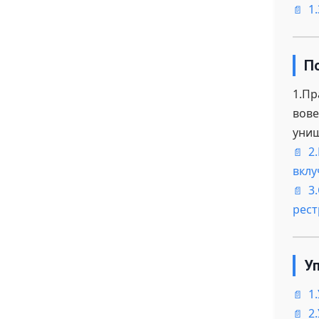
1
П
1.Пр
вове
уни
2
вклу
3
рест
У
1
2