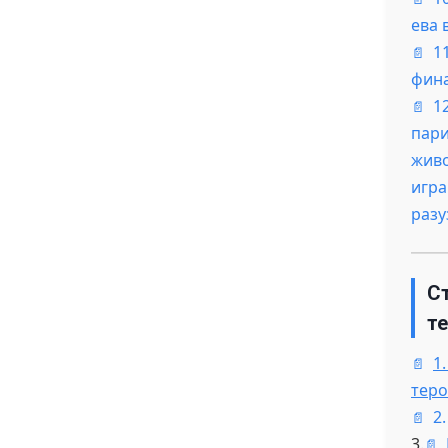
ева 
1
фин
1
пари
живо
игра
разу
С
т
1.
теро
2
3.