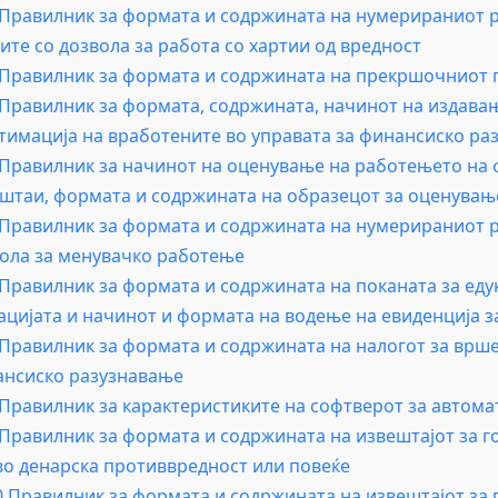
.Правилник за формата и содржината на нумерираниот ре
ите со дозвола за работа со хартии од вредност
.Правилник за формата и содржината на прекршочниот 
.Правилник за формата, содржината, начинот на издава
тимација на вработените во управата за финансиско ра
.Правилник за начинот на оценување на работењето на 
штаи, формата и содржината на образецот за оценувањ
.Правилник за формата и содржината на нумерираниот ре
ола за менувачко работење
.Правилник за формата и содржината на поканата за еду
ацијата и начинот и формата на водење на евиденција з
.Правилник за формата и содржината на налогот за врше
нсиско разузнавање
.Правилник за карактеристиките на софтверот за автома
.Правилник за формата и содржината на извештајот за го
во денарска противвредност или повеќе
0.Правилник за формата и содржината на извештајот за г