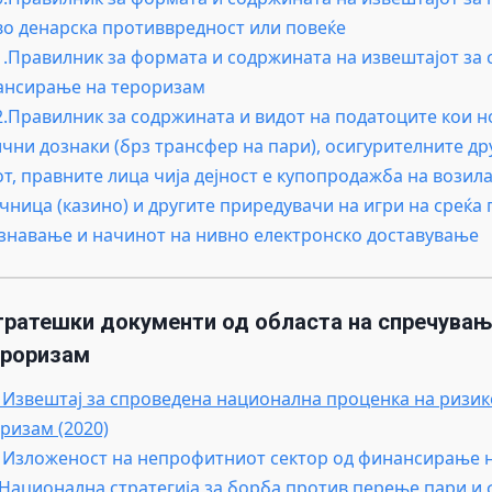
во денарска противвредност или повеќе
1.Правилник за формата и содржината на извештајот за
ансирање на тероризам
2.Правилник за содржината и видот на податоците кои но
чни дознаки (брз трансфер на пари), осигурителните д
т, правните лица чија дејност е купопродажба на возила
чница (казино) и другите приредувачи на игри на среќа 
знавање и начинот на нивно електронско доставување
тратешки документи од областа на спречувањ
ероризам
 И
звештај за спроведена национална проценка на ризи
ризам (2020)
. Изложеност на непрофитниот сектор од финансирање 
Национална стратегија за борба против перење пари и