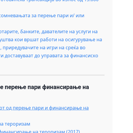
 сомневањата за перење пари и/ или
тарите, банките, давателите на услуги на
руштва кои вршат работи на осигурување на
, приредувачите на игри на среќа во
ги доставуваат до управата за финансиско
е перење пари финансирање на
кот од перење пари и финансирање на
на тероризам
 финансирање на тероризам (2017)