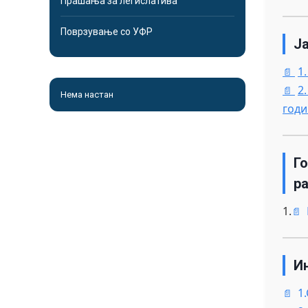
Прашања за легислатива
Поврзување со УФР
Ј
1
2
Нема настан
годи
Г
р
1.
И
1