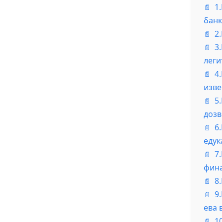
1
банк
2
3
леги
4
изве
5
дозв
6
едук
7
фина
8
9
ева 
1