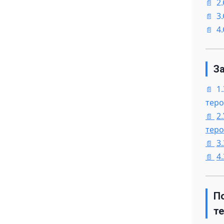
2
3
4
За
1
теро
2
теро
3
4
П
т