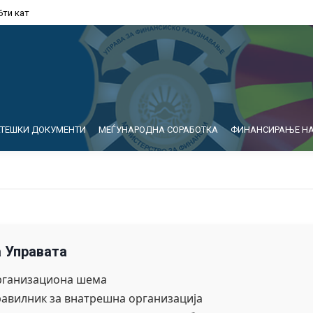
6ти кат
АТЕШКИ ДОКУМЕНТИ
МЕЃУНАРОДНА СОРАБОТКА
ФИНАНСИРАЊЕ НА
а Управата
рганизациона шема
равилник за внатрешна организација