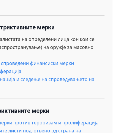
стриктивните мерки
алистата на определени лица кон кои се
спространување) на оружје за масовно
а спроведени финансиски мерки
иферација
нација и следење на спроведувањето на
риктивните мерки
 мерки против тероризам и пролиферација
ите листи подготвено од страна на