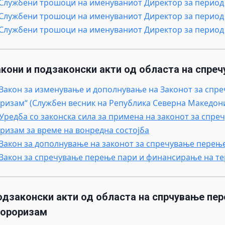
.Службени трошоци на именуваниот Директор за период о
.Службени трошоци на именуваниот Директор за период о
.Службени трошоци на именуваниот Директор за период 
кони и подзаконски акти од областа на спре
.Закон за изменување и дополнување на Законот за сп
ризам“ (Службен весник на Република Северна Македонија
.Уредба со законска сила за примена на законот за сп
ризам за време на вонредна состојба
.Закон за дополнување на законот за спречување пере
.Закон за спречување перење пари и финансирање на т
одзаконски акти од областа на спрчување пер
еороризам