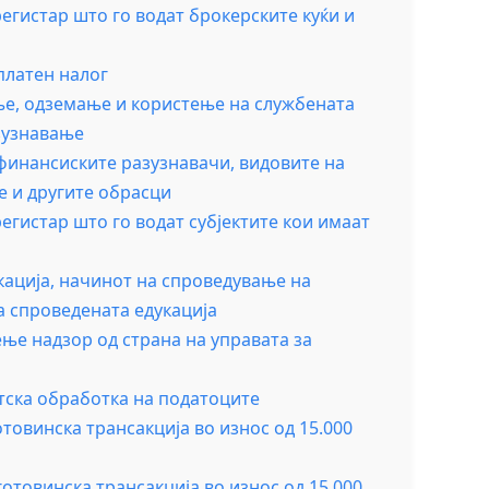
гистар што го водат брокерските куќи и
платен налог
ње, одземање и користење на службената
зузнавање
финансиските разузнавачи, видовите на
е и другите обрасци
гистар што го водат субјектите кои имаат
кација, начинот на спроведување на
а спроведената едукација
ње надзор од страна на управата за
тска обработка на податоците
товинска трансакција во износ од 15.000
отовинска трансакција во износ од 15.000