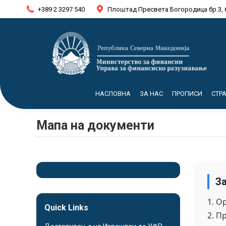
+389 2 3297 540
Плоштад Пресвета Богородица бр.3, 
НАСЛОВНА
ЗА НАС
ПРОПИСИ
СТР
Мапа на документи
З
1. О
Quick Links
2. П