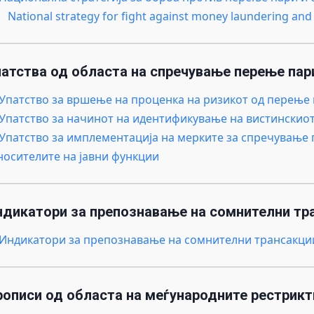
National strategy for fight against money laundering and
патства од областа на спречување перење пар
.Упатство за вршење на проценка на ризикот од перење
.Упатство за начинот на идентификување на вистинскио
.Упатство за имплементација на мерките за спречувањ
носителите на јавни функции
ндикатори за препознавање на сомнителни тр
.Индикатори за препознавање на сомнителни трансакции
рописи од областа на меѓународните рестрикт