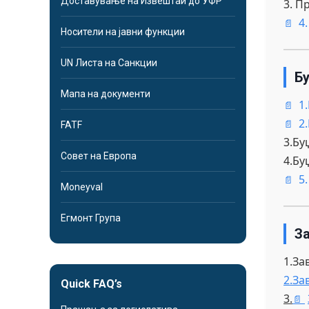
Доставување на Извештаи до УФР
3. П
4
Носители на јавни функции
UN Листа на Санкции
Б
Мапа на документи
1
2
FATF
3.Бу
Совет на Европа
4.Бу
5
Moneyval
Егмонт Група
З
1.За
2.За
Quick FAQ’s
3.