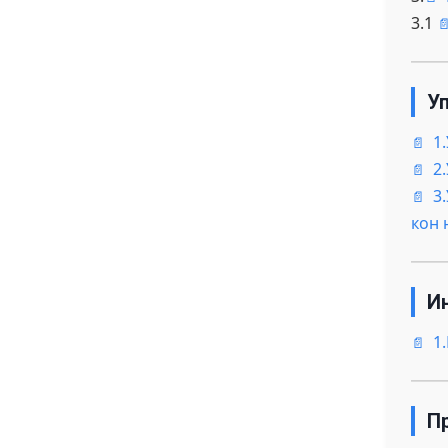
3.1
У
1
2
3
кон 
И
1
П