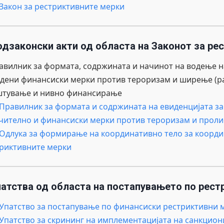
.Закон за рестриктивните мерки
одзаконски акти од областа на Законот за ре
авилник за формата, содржината и начинот на водење н
дени финансиски мерки против тероризам и ширење (ра
штување и нивно финансирање
.Правилник за формата и содржината на евиденцијата з
чително и финансиски мерки против тероризам и прол
.Oдлука за формирање на координативно тело за коорди
риктивните мерки
патства од областа на постапувањето по рест
.Упатство за постапување по финансиски рестриктивни
.Упатство за скрининг на имплементацијата на санкцион