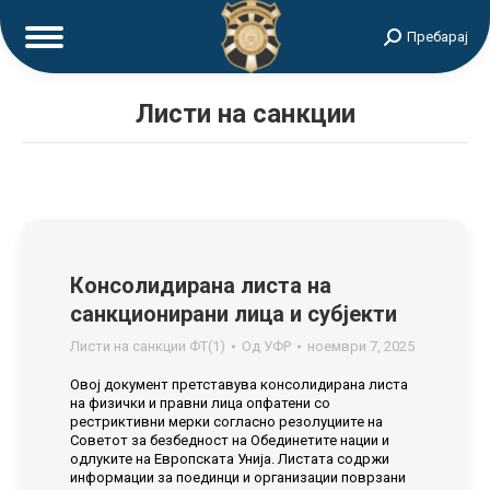
Search:
Пребарај
Листи на санкции
Консолидирана листа на
санкционирани лица и субјекти
Листи на санкции ФТ(1)
Од
УФР
ноември 7, 2025
Овој документ претставува консолидирана листа
на физички и правни лица опфатени со
рестриктивни мерки согласно резолуциите на
Советот за безбедност на Обединетите нации и
одлуките на Европската Унија. Листата содржи
информации за поединци и организации поврзани