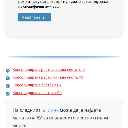
режим, ниту пак дека критериумите за наведување
на специфични имиња…
Read more
Консолидирана рестриктивна листа, xlsx
Консолидирана рестриктивна листа, PDF
Консолидирана листа на ЕУ
Консолидирана листа на ОН
На следниот
линк
може да ја најдете
мапата на ЕУ за воведените рестриктивни
мерки.