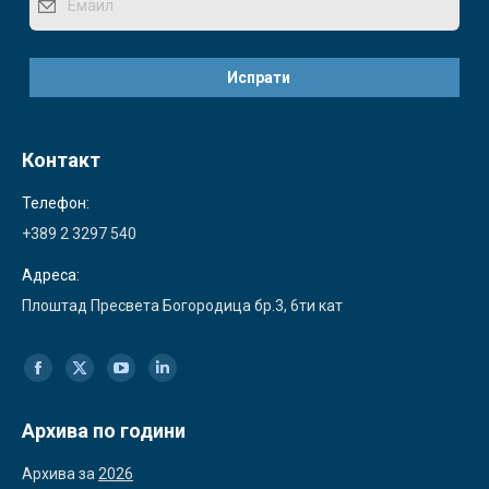
Контакт
Телефон:
+389 2 3297 540
Адреса:
Плоштад Пресвета Богородица бр.3, 6ти кат
Find us on:
Facebook
X
YouTube
Linkedin
page
page
page
page
Архива по години
opens
opens
opens
opens
Архива за
2026