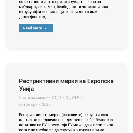
со активности што претставуваат закана за
меѓународниот мир, безбедност и човекови права,
вклучувајќи ги податоците за нивното име,
државјанство,…
Read more
Рестриктивни мерки на Европска
Унија
Листи на санкции ФТ(1)
Од
УФР
октомври 7, 2025
Рестриктивните мерки (санкциите) се суштинска
алатка во заедничката надворешна и безбедносна
политика на ЕУ, преку која ЕУ може да интервенира
кога е потребно за да спречи конфликт или да