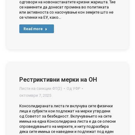
одговори на новонастанатите кризни жаришта. Тие
се наменети да донесат промена во политиката
или активноста со насочување кон земјите што не
се членки на ЕУ, како…
Read more
Рестриктивни мерки на ОН
Листи на санкции ФТ(2)
Од
УФР
октомври 7, 2025
Консолидираната листа ги вклучува сите физички
лица и субјекти кои подлежат на мерки утврдени
од Советот за безбедност. Вклучувањето на сите
имиња на една Консолидирана листа е да се олесни
спроведувањето на мерките, и ниту подразбира
дека сите имиња се наведени и подлежат под еден