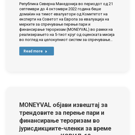
Република Северна Македонија во периодот од 21
септември до 4 октомври 2022 година беше
домаќин на тимот евалуатори од Комитетот на
експерти на Советот на Европа за евалуација на
мерките за спречување перење пари и
финансирање тероризам (MONEYVAL) во рамки на
реализирањето на 5-тиот круг од оценската мисија
во поглед на целокупниот систем за спречување…
Read more
МONEYVAL објави извештај за
трендовите за перење пари и
финансирање тероризам во
јурисдикциите-членки за време