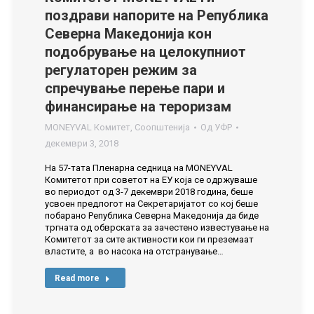
поздрави напорите на Република
Северна Македонија кон
подобрување на целокупниот
регулаторен режим за
спречување перење пари и
финансирање на тероризам
MONEYVAL Комитет
,
Соопштенија
Од
УФР
декември 3, 2018
На 57-тата Пленарна седница на MONEYVAL
Комитетот при советот на ЕУ која се одржуваше
во периодот од 3-7 декември 2018 година, беше
усвоен предлогот на Секретаријатот со кој беше
побарано Република Северна Македонија да биде
тргната од обврската за зачестено известување на
Комитетот за сите активности кои ги преземаат
властите, а во насока на отстранување…
Read more