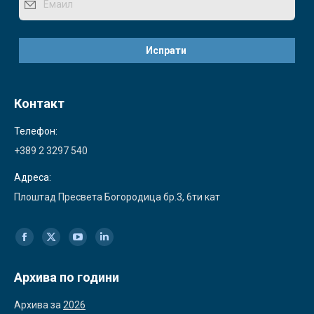
Контакт
Телефон:
+389 2 3297 540
Адреса:
Плоштад Пресвета Богородица бр.3, 6ти кат
Find us on:
Facebook
X
YouTube
Linkedin
page
page
page
page
Архива по години
opens
opens
opens
opens
Архива за
2026