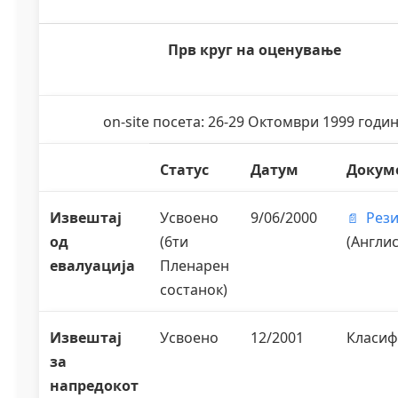
Прв круг на оценување
on-site посета: 26-29 Октомври 1999 годи
Статус
Датум
Докум
Извештај
Усвоено
9/06/2000
Рез
од
(6ти
(Англис
евалуација
Пленарен
состанок)
Извештај
Усвоено
12/2001
Класи
за
напредокот