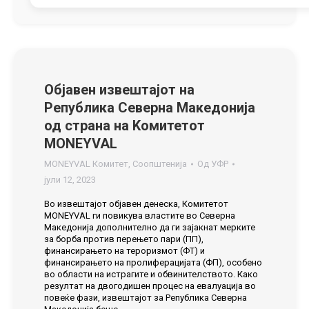
Објавен извештајот на
Република Северна Македонија
од страна на Kомитетот
MONEYVAL
MONEYVAL Комитет
,
Соопштенија
Од
УФР
јули 12, 2023
Во извештајот објавен денеска, Комитетот
MONEYVAL ги повикува властите во Северна
Македонија дополнително да ги зајакнат мерките
за борба против перењето пари (ПП),
финансирањето на тероризмот (ФТ) и
финансирањето на пролиферацијата (ФП), особено
во области на истрагите и обвинителството. Како
резултат на двогодишен процес на евалуација во
повеќе фази, извештајот за Република Северна