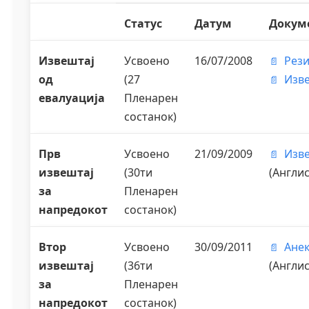
Статус
Датум
Докум
Извештај
Усвоено
16/07/2008
Рез
од
(27
Изв
евалуација
Пленарен
состанок)
Прв
Усвоено
21/09/2009
Изв
извештај
(30ти
(Англис
за
Пленарен
напредокот
состанок)
Втор
Усвоено
30/09/2011
Ане
извештај
(36ти
(Англис
за
Пленарен
напредокот
состанок)