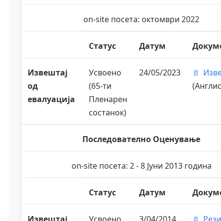
on-site посета: октомври 2022
Статус
Датум
Докум
Извештај
Усвоено
24/05/2023
Изв
од
(65-ти
(Англис
евалуација
Пленарен
состанок)
Последователно Оценување
on-site посета: 2 - 8 Јуни 2013 година
Статус
Датум
Докум
Извештај
Усвоено
3/04/2014
Рез