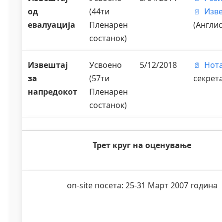
од
(44ти
Изв
евалуација
Пленарен
(Англис
состанок)
Извештај
Усвоено
5/12/2018
Нот
за
(57ти
секрет
напредокот
Пленарен
состанок)
Трет круг на оценување
on-site посета: 25-31 Март 2007 година