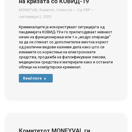
на кризата со КОВИД-19
MONEYVAL Комитет
,
Новости
Од
УФР
септември 2, 2020
Криминалците ја искористуваат ситуацијата од
пандемијата КОВИД-19 и го прилагодуваат нивниот
начин на функционирање или т.н „модус операнди“
за да се стекнат со дополнителна имотна корист
од различни видови казниви дела како што се
измамите со користење на електронските
средства, продажба на фалсификувани лекови,
медицински средства и материјали како и останати
облици на компјутерски криминал.
Read more
Комитетот MONEYVAL ги