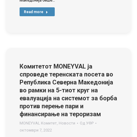
Македонија беше…
Read more
Комитетот MONEYVAL ја
спроведе теренската посета во
Република Северна Македонија
во рамки на 5-тиот круг на
евалуација на системот за борба
против перење пари и
финансирање на тероризам
MONEYVAL Комитет
,
Новости
Од
УФР
октомври 7, 2022