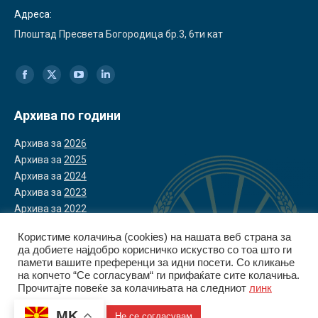
Адреса:
Плоштад Пресвета Богородица бр.3, 6ти кат
Find us on:
Facebook
X
YouTube
Linkedin
page
page
page
page
Архива по години
opens
opens
opens
opens
Архива за
2026
in
in
in
in
Архива за
2025
Архива за
2024
new
new
new
new
Архива за
2023
window
window
window
window
Архива за
2022
Користиме колачиња (cookies) на нашата веб страна за
да добиете најдобро корисничко искуство со тоа што ги
памети вашите преференци за идни посети. Со кликање
на копчето “Се согласувам“ ги прифаќате сите колачиња.
Прочитајте повеќе за колачињата на следниот
линк
© Управа за финансиско разузнавање | 2026
Политика за приватност
|
Политика за колачиња
MK
Се согласувам
Не се согласувам