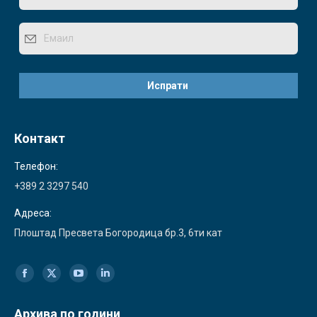
Контакт
Телефон:
+389 2 3297 540
Адреса:
Плоштад Пресвета Богородица бр.3, 6ти кат
Find us on:
Facebook
X
YouTube
Linkedin
page
page
page
page
Архива по години