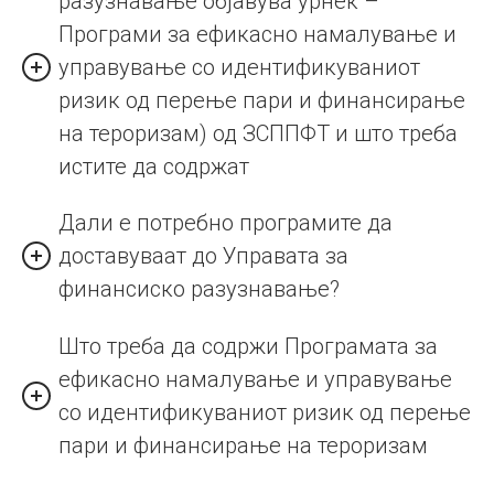
разузнавање објавува урнек –
Програми за ефикасно намалување и
управување со идентификуваниот
ризик од перење пари и финансирање
на тероризам) од ЗСППФТ и што треба
истите да содржат
Дали е потребно програмите да
доставуваат до Управата за
финансиско разузнавање?
Што треба да содржи Програмата за
ефикасно намалување и управување
со идентификуваниот ризик од перење
пари и финансирање на тероризам