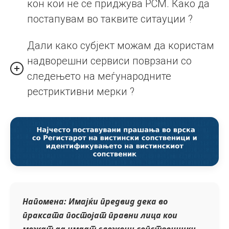
кон кои не се приджува РСМ. Како да
постапувам во таквите ситауции ?
Дали како субјект можам да користам
надворешни сервиси поврзани со
следењето на меѓународните
рестриктивни мерки ?
Напомена: Имајќи предвид дека во
праксата постојат правни лица кои
можат да имаат сложени сопственички