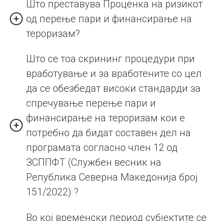
Што преставува Проценка на ризикот
од перење пари и финансирање на
тероризам?
Што се тоа скрининг процедури при
вработување и за вработените со цел
да се обезбедат високи стандарди за
спречување перење пари и
финансирање на тероризам кои е
потребно да бидат составен дел на
програмата согласно член 12 од
ЗСППФТ (Службен весник на
Република Северна Македонија број
151/2022) ?
Во кој временски период субјектите се