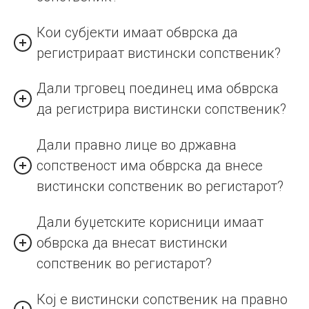
Кои субјекти имаат обврска да
регистрираат вистински сопственик?
Дали трговец поединец има обврска
да регистрира вистински сопственик?
Дали правно лице во државна
сопственост има обврска да внесе
вистински сопственик во регистарот?
Дали буџетските корисници имаат
обврска да внесат вистински
сопственик во регистарот?
Кој е вистински сопственик на правно