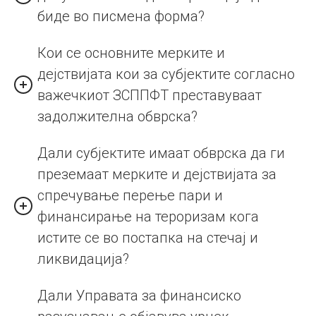
биде во писмена форма?
Кои се основните мерките и
дејствијата кои за субјектите согласно
важечкиот ЗСППФТ преставуваат
задолжителна обврска?
Дали субјектите имаат обврска да ги
преземаат мерките и дејствијата за
спречување перење пари и
финансирање на тероризам кога
истите се во постапка на стечај и
ликвидација?
Дали Управата за финансиско