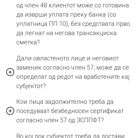
од член 48 клиентот може со готовина
да изврши уплата преку банка (со
уплатница ПП 10), без средствата прво
да легнат на негова трансакциска
сметка?
Дали овластеното лице и неговиот
заменик согласно член 57, може да се
определат од редот на вработените кај
субјектот?
Кои лица задолжително треба да
поседуваат безбедносен сертификат
согласно член 57 од ЗСППФТ?
Во кој рок субјектот треба да достави