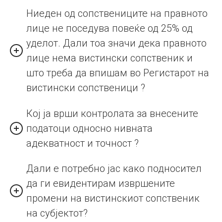
Ниеден од сопствениците на правното
лице не поседува повеќе од 25% од
уделот. Дали тоа значи дека правното
лице нема вистински сопственик и
што треба да впишам во Регистарот на
вистински сопственици ?
Кој ја врши контролата за внесените
податоци односно нивната
адекватност и точност ?
Дали е потребно јас како подносител
да ги евидентирам извршените
промени на вистинскиот сопственик
на субјектот?