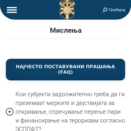
Search:
Пребарај
Мислења
Кои субјекти задолжително треба да ги
преземаат мерките и дејствијата за
откривање, спречување перење пари
и финансирање на тероризам согласно
ЗСППФТ?