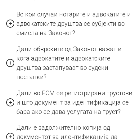
Во кои случаи нотарите и адвокатите и
адвокатските друштва се субјекти во
смисла на Законот?
Дали обврските од Законот важат и
кога адвокатите и адвокатските
друштва застапуваат во судски
постапки?
Дали во РСМ се регистрирани трустови
и што документ за идентификација се
бара ако се дава услугата на труст?
Дали е задолжително копија од
документот за идентификација да