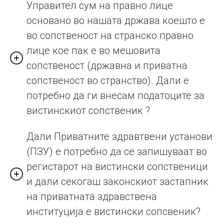
Управител сум на правно лице
основано во нашата држава коешто е
во сопственост на странско правно
лице кое пак е во мешовита
сопственост (државна и приватна
сопственост во странство). Дали е
потребно да ги внесам податоците за
вистинскиот сопственик ?
Дали Приватните здравтвени установи
(ПЗУ) е потребно да се запишуваат во
регистарот на вистински сопственици
и дали секогаш законскиот застапник
на приватната здравствена
институција е вистински сопсвеник?