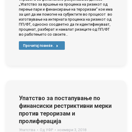
„Упатство за вршење на проценка на ризикот од
перење пари и финансирање на тероризам“ кое има
за цел да им помогне на субјектите во процесот во
изготвување на интерната проценка на ризикот од
ПП/ФТ, односно соодветно да ги идентификуваат,
проценат, разберат и намалат ризиците од ПП/ФТ
во работењето со своите…
Прочитај повеќе.
Упатство за постапување по
финансиски рестриктивни мерки
против тероризам и
пролиферација
Упатства
Од
УФР
ноември 3, 2018