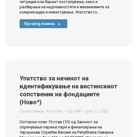
ситуации кои бараат постапување, како и
разбирање на надлежностите и механизмите за
комуникација и известување. Упатството…
Прочитај повеќе.
Упатство за начинот на
идентификување на вистинскиот
сопственик на фондациите
(Ново*)
Соопштенија
,
Упатства
Од
УФР
јули 11, 2022
Согласно член 19 став (10) од Законот за
спречување перење пари и финансирање на
тероризам Службен Весник на Република Северна