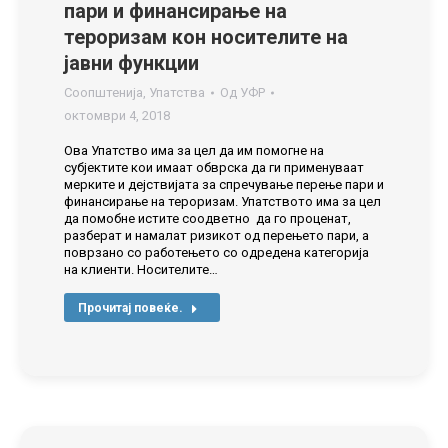
пари и финансирање на
тероризам кон носителите на
јавни функции
Соопштенија
,
Упатства
Од
УФР
октомври 4, 2018
Ова Упатство има за цел да им помогне на
субјектите кои имаат обврска да ги применуваат
мерките и дејствијата за спречување перење пари и
финансирање на тероризам. Упатството има за цел
да помобне истите соодветно да го проценат,
разберат и намалат ризикот од перењето пари, а
поврзано со работењето со одредена категорија
на клиенти. Носителите…
Прочитај повеќе.