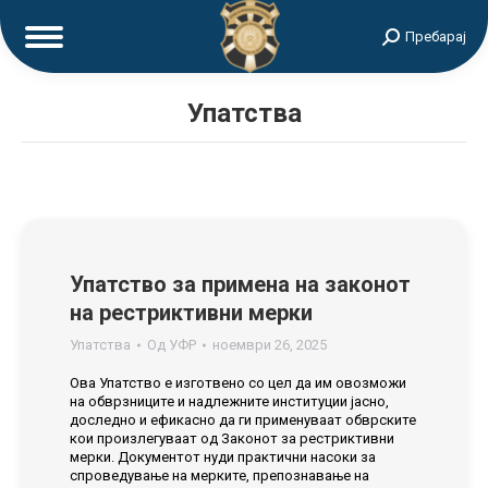
Search:
Пребарај
Упатства
Упатство за примена на законот
на рестриктивни мерки
Упатства
Од
УФР
ноември 26, 2025
Ова Упатство е изготвено со цел да им овозможи
на обврзниците и надлежните институции јасно,
доследно и ефикасно да ги применуваат обврските
кои произлегуваат од Законот за рестриктивни
мерки. Документот нуди практични насоки за
спроведување на мерките, препознавање на