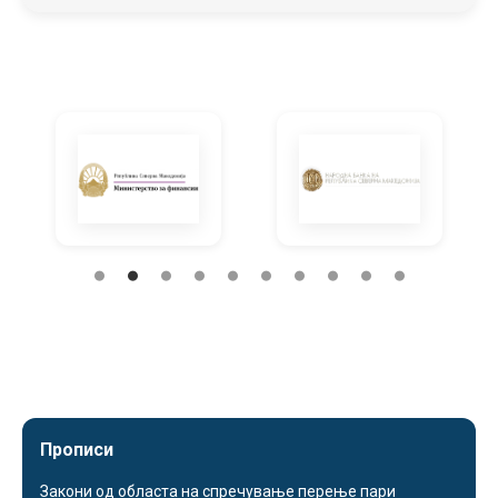
Прописи
Закони од областа на спречување перење пари