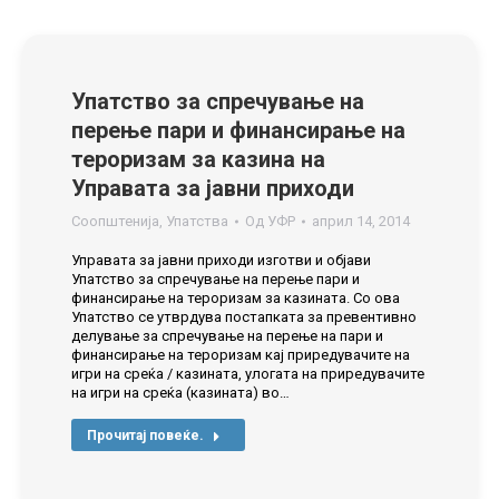
Упатство за спречување на
перење пари и финансирање на
тероризам за казина на
Управата за јавни приходи
Соопштенија
,
Упатства
Од
УФР
април 14, 2014
Управата за јавни приходи изготви и објави
Упатство за спречување на перење пари и
финансирање на тероризам за казината. Со ова
Упатство се утврдува постапката за превентивно
делување за спречување на перење на пари и
финансирање на тероризам кај приредувачите на
игри на среќа / казината, улогата на приредувачите
на игри на среќа (казината) во…
Прочитај повеќе.