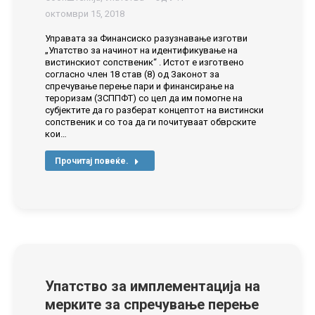
октомври 15, 2018
Управата за Финансиско разузнавање изготви
„Упатство за начинот на идентификување на
вистинскиот сопственик“ . Истот е изготвено
согласно член 18 став (8) од Законот за
спречување перење пари и финансирање на
тероризам (ЗСППФТ) со цел да им помогне на
субјектите да го разберат концептот на вистински
сопственик и со тоа да ги почитуваат обврските
кои…
Прочитај повеќе.
Упатство за имплементација на
мерките за спречување перење