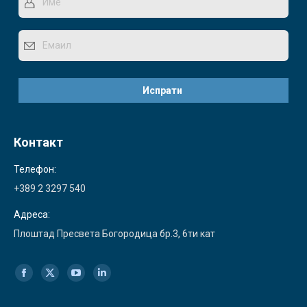
Контакт
Телефон:
+389 2 3297 540
Адреса:
Плоштад Пресвета Богородица бр.3, 6ти кат
Find us on:
Facebook
X
YouTube
Linkedin