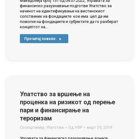
Македонија број 151 од 04.07.2022, Управата за
финансиско разузнавање подготви Упатство за
начинот на идентификување на вистинскиот
сопственик на фондациите кое има цел да им
помогне на фондациите и субјектите да го разберат
концептот на…
Прочитај повеќе.
Упатство за вршење на
проценка на ризикот од перење
пари и финансирање на
тероризам
Соопштенија
,
Упатства
Од
УФР
март 29, 2019
Управата за финансиско разузнавање донесе