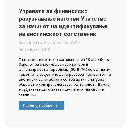
Управата за финансиско
разузнавање изготви Упатство
за начинот на идентификување
на вистинскиот сопственик
Соопштенија
,
Упатства
Од
УФР
октомври 3, 2018
Упатство е изготвено согласно член 18 став (8) од
Законот за спречување перење пари и
финансирање на тероризам (ЗСППФТ) со цел да им
помогне на субјектите да го разберат концептот на
вистински сопственик и со тоа да ги почитуваат
обврските кои произлегуваат од Законот . Важно
е субјектите да го знаат идентитетот на своите
клиенти…
Прочитај повеќе.