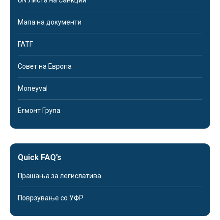
UN Листа на Санкции
Мапа на документи
FATF
Совет на Европа
Moneyval
Егмонт Група
Quick FAQ’s
Прашања за легислатива
Поврзување со УФР