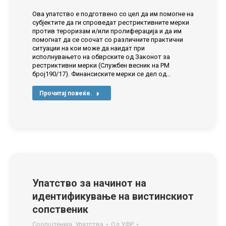
Ова упатство е подготвено со цел да им помогне на
субјектите да ги спроведат рестриктивните мерки
против тероризам и/или пролиферација и да им
помогнат да се соочат со различните практични
ситуации на кои може да наидат при
исполнувањето на обврските од Законот за
рестриктивни мерки (Службен весник на РМ
број190/17). Финансиските мерки се дел од…
Прочитај повеќе.
Упатство за начинот на
идентификување на вистинскиот
сопственик
Соопштенија
,
Упатства
Од
УФР