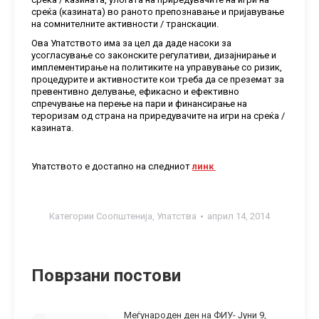
среќа (казината) во раното препознавање и пријавување
на сомнителните активности / транскации.
Ова Упатството има за цел да даде насоки за
усогласување со законските регулативи, дизајнирање и
имплементирање на политиките на управување со ризик,
процедурите и активностите кои треба да се преземат за
превентивно делување, ефикасно и ефективно
спречување на перење на пари и финансирање на
тероризам од страна на приредувачите на игри на среќа /
казината.
Упатството е достапно на следниот
линк
Категории
Соопштенија
,
Упатства
април 14, 2014
Поврзани постови
Меѓународен ден на ФИУ- Jуни 9,