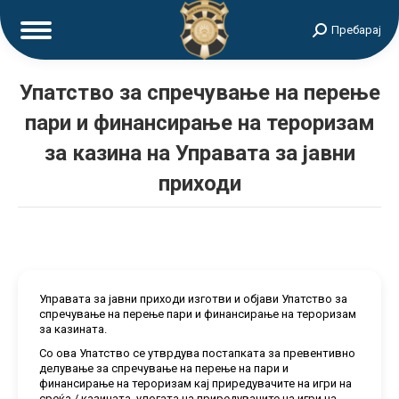
Search:
Пребарај
Упатство за спречување на перење
пари и финансирање на тероризам
за казина на Управата за јавни
приходи
Управата за јавни приходи изготви и објави Упатство за
спречување на перење пари и финансирање на тероризам
за казината.
Со ова Упатство се утврдува постапката за превентивно
делување за спречување на перење на пари и
финансирање на тероризам кај приредувачите на игри на
среќа / казината, улогата на приредувачите на игри на