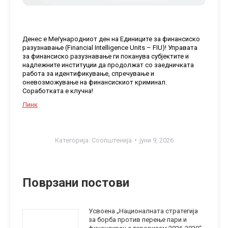
Денес е Меѓународниот ден на Единиците за финансиско
разузнавање (Financial Intelligence Units – FIU)! Управата
за финансиско разузнавање ги поканува субјектите и
надлежните институции да продолжат со заедничката
работа за идентификување, спречување и
оневозможување на финансискиот криминал.
Соработката е клучна!
Линк
Категорија:
Соопштенија
јуни 9, 2026
Поврзани постови
Усвоена „Националната стратегија
за борба против перење пари и