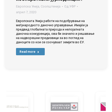
Европска Унија
,
Соопштенија
Од
УФР
април 7, 2020
Европската Унија работи на подобрување на
меѓународното даночно управување. Имајќи ја
предвид глобалната природа и нелојалната
даночна конкуренција, ова би значело и решавање
на надворешни предизвици за во поглед на
даноците со кои се соочуваат земјите во ЕУ.
Read more