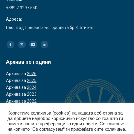
+389 2 3297 540
Адреса:
Плоштад Пресвета Богородица бр.3, 6ти кат
Find us on:
Facebook
X
YouTube
Linkedin
page
page
page
page
Архива по години
opens
opens
opens
opens
Архива за
2026
in
in
in
in
Архива за
2025
Архива за
2024
new
new
new
new
Архива за
2023
window
window
window
window
Архива за
2022
Користиме колачиња (cookies) на нашата веб страна за
да добиете најдобро корисничко искуство со тоа што ги
памети вашите преференци за идни посети. Со кликање
на копчето “Се согласувам“ ги прифаќате сите колачиња.