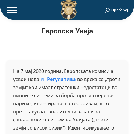
Search:
Пребарај
Европска Унија
На 7 мај 2020 година, Европската комисија
усвои нова
Регулатива
во врска со „трети
земји“ кои имаат стратешки недостатоци во
нивните системи за борба против перење
пари и финансирање на тероризам, што
претставуваат значителни закани за
финансискиот систем на Унијата („трети
земји со висок ризик“). Идентификувањето