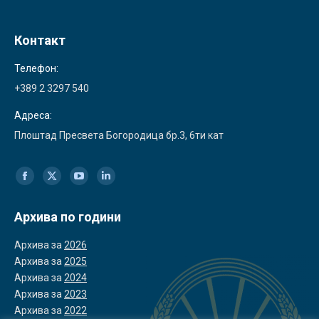
Контакт
Телефон:
+389 2 3297 540
Адреса:
Плоштад Пресвета Богородица бр.3, 6ти кат
Find us on:
Facebook
X
YouTube
Linkedin
page
page
page
page
Архива по години
opens
opens
opens
opens
Архива за
2026
in
in
in
in
Архива за
2025
Архива за
2024
new
new
new
new
Архива за
2023
window
window
window
window
Архива за
2022