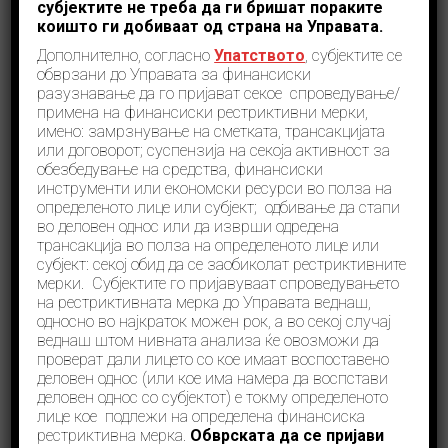
субјектите не треба да ги бришат пораките
по региони, Црна Гора и Северна Македонија
коишто ги добиваат од страна на Управата.
имаат највисок индекс како држава со најнизок
ризик за перење пари и финансирање на
Дополнително, согласно
Упатството
, субјектите се
тероризам за Источна Европа и Централна Азија.
обврзани до Управата за финансиски
разузнавање да го пријават секое спроведување/
Прочитај повеќе
примена на финансиски рестриктивни мерки,
имено: замрзнување на сметката, трансакцијата
или договорот; суспензија на секоја активност за
обезбедување на средства, финансиски
инструменти или економски ресурси во полза на
определеното лице или субјект; одбивање да стапи
во деловен однос или да изврши одредена
Прикажи повеќе
трансакција во полза на определеното лице или
субјект: секој обид да се заобиколат рестриктивните
Вести
мерки. Субјектите го пријавуваат спроведувањето
на рестриктивната мерка до Управата веднаш,
односно во најкраток можен рок, а во секој случај
веднаш штом нивната анализа ќе овозможи да
Комитетот MONEYVAL ја
проверат дали лицето со кое имаат воспоставено
деловен однос (или кое има намера да воспстави
спроведе теренската посета во
деловен однос со субјектот) е токму определеното
Република Северна Македонија
лице кое подлежи на определена финансиска
рестриктивна мерка.
Обврската да се пријави
во рамки на 5-тиот круг на