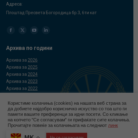
Адреса:
Плоштад Пресвета Богородица бр.3, 6ти кат
Find us on:
Facebook
X
YouTube
Linkedin
page
page
page
page
Архива по години
opens
opens
opens
opens
Архива за
2026
in
in
in
in
Архива за
2025
Архива за
2024
new
new
new
new
Архива за
2023
window
window
window
window
Архива за
2022
Користиме колачиња (cookies) на нашата веб страна за
да добиете најдобро корисничко искуство со тоа што ги
памети вашите преференци за идни посети. Со кликање
на копчето “Се согласувам“ ги прифаќате сите колачиња.
© Управа за финансиско разузнавање | 2026
Прочитајте повеќе за колачињата на следниот
линк
Политика за приватност
|
Политика за колачиња
MK
Се согласувам
Не се согласувам