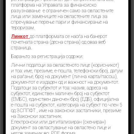
платформа на Управата за финансиско
разузнавање е ограничен само за овластените
лица или замениците на овластените лица за
спречување перење пари и финансирање на
тероризам.
Успешно завршен проектот за
Линкот
до платформата се наоѓа на банерот
почетната страна (десна страна) од оваа веб
зајакнување на капацитетите на
страница.
Управата поддржан од
Барањто за регистрација содржи:
Кралството Холаднија
Лични податоци за овластеното лице (корисникот)
Новости
март 25, 2022
и тоа: име, презиме, е-пошта, телефонски број, датум
на раѓање, број на документ (лична карта/пасош),
Поголема свесност за ризиците од користење
документот е издаден од и важност на документот.
виртуелните средства, градење посеопфатна
Податоци за субјектот и тоа: назив, адреса на
регулатива, како и одржливост и постојано
субјектот, единствен матичен број на субјектот
надоградување на системот проследено со
(ЕМБС), единствен даночен број (ЕДБ), официјална
унапредување на капацитетите во целост со цел
да се обезбеди превенција и навремено
е-пошта на субјектот, категорија на субјект по член 5
откривање на перењето пари и финансирањето
од ЗСППФТ , име на законски застапники, презиме
тероризам. Ова беа заклучоците од завршниот
на Законски застапник.
настан на Проектот за унапредување на
Електронски или дигитализиран (скениран)
капацитетите на Управата за финансиско
документ за овластување на овластено лице и
разузнавање финансиран од Кралството
негов заменик во PDF форма.