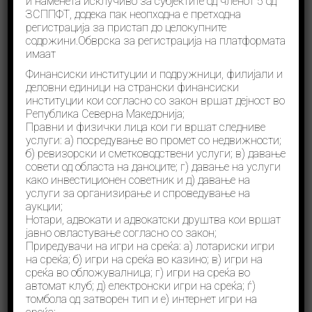
и наменета исклучиво за субјектите од членот 5 од
ЗСППФТ, додека пак неопходна е претходна
регистрација за пристап до целокупните
Носители на јавни функции
содржини.
Обврска за регистрација на платформата
имаат
UN Листа на Санкции
Финансиски институции и подружници, филијали и
деловни единици на странски финансиски
Мапа на документи
институции кои согласно со закон вршат дејност во
Република Северна Македонија;
FATF
Правни и физички лица кои ги вршат следниве
услуги: а) посредување во промет со недвижности;
б) ревизорски и сметководствени услуги; в) давање
Совет на Европа
совети од областа на даноците; г) давање на услуги
како инвестиционен советник и д) давање на
Moneyval
услуги за организирање и спроведување на
аукции;
Егмонт Група
Нотари, адвокати и адвокатски друштва кои вршат
јавно овластување согласно со закон;
Приредувачи на игри на среќа: а) лотариски игри
на среќа; б) игри на среќа во казино; в) игри на
среќа во обложувалница; г) игри на среќа во
Quick FAQ’s
автомат клуб; д) електронски игри на среќа; ѓ)
томбола од затворен тип и е) интернет игри на
Прашања за легислатива