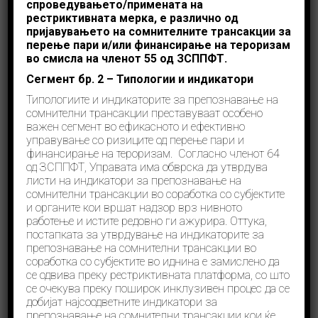
спроведувањето
/примената
на
евалуација на системот за
рестриктивната мерка,
е различно
од
борба против перење пари и
пријавувањето на сомнителните трансакции
за
перење пари и/или финансирање на тероризам
финансирање на тероризам
во смисла на членот 55 од ЗСППФТ.
MONEYVAL Комитет
,
Новости
октомври 7, 2022
Сегмент бр.
2 –
Типологии и индикатори
Типологиите и индикаторите за препознавање на
сомнителни трансакции преставуваат особено
важен сегмент во ефикасното и ефективно
управување со ризиците од перење пари и
финансирање на тероризам. Согласно членот 64
Република Северна Македонија во периодот од 21
од ЗСППФТ, Управата има обврска да утврдува
септември до 4 октомври 2022 година беше
домаќин на тимот евалуатори од Комитетот на
листи на индикатори за препознавање на
експерти на Советот на Европа за евалуација на
сомнителни трансакции во соработка со субјектите
мерките за спречување перење пари и
и органите кои вршат надзор врз нивното
финансирање тероризам (MONEYVAL) во рамки на
работење и истите редовно ги ажурира. Оттука,
реализирањето на 5-тиот круг од оценската
постапката за утврдување на индикаторите за
мисија во поглед на целокупниот систем за
препознавање на сомнителни трансакции во
спречување перење пари и финансирање на
соработка со субјектите во иднина е замислено да
тероризам. Целта на оваа поседа е да се процени
се одвива преку рестриктивната платформа, со што
техничката усогласеност на земјата со
се очекува преку поширок инклузивен процес да се
меѓународните стандарди на ФАТФ додедка пак
фокусот беше ставен на проценување на степенот
добијат најсоодветните индикатори за
на ефикасното спроведување на меѓународните
препознавање на сомнителни трансакции кои ќе