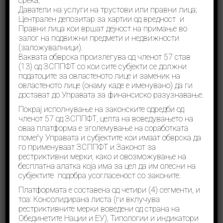
среќа;
Даватели на услуги на трустови или правни лица;
Централен депозитар за хартии од вредност и
Поврзување со УФР
Правни лица кои вршат дејност на примање во
залог на подвижни предмети и недвижности
(заложувалници).
Ваквата обврска произлегува од членот 57 став
Нема настан
(13) од ЗСППФТ со кои сите субјекти се должни
податоците за овластеното лице и заменик на
овластеното лице (онаму каде е именуванo) да ги
достават до Управата за финансиско разузнавање.
Покрај исполнување на законските одредби од
членот 57 од ЗСППФТ, целта на воведувањето на
оваа платформа е зголемување на соработката
помеѓу Управата и субјектите кои имаат обврска да
Соопштенија
го применуваат ЗСППФТ и Законот за
рестриктивни мерки, како и овозможување на
бесплатна алатка која има за цел да им олесни на
субјектите подобра усогласеност со законите.
Меѓународен ден на ФИУ- Jуни
Платформата е составена од четири (4) сегменти, и
9, 2026
тоа: Консолидирана листа (ги вклучува
рестриктивните мерки воведени од страна на
Соопштенија
јуни 9, 2026
Обединетите Нации и ЕУ), Типологии и индикатори