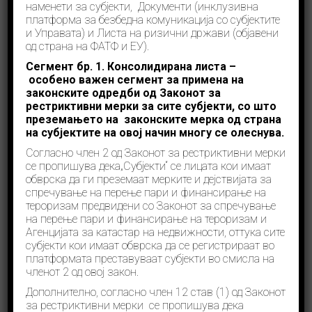
наменети за субјекти, Документи (инклузивна
платформа за безбедна комуникација со субјектите
и Управата) и Листа на ризични држави (објавени
од страна на ФАТФ и ЕУ).
Сегмент бр. 1.
Консолидирана листа
–
особено важен
сегмент
за примена на
законските одредби од Законот за
рестриктивни мерки за сите субјекти
,
со што
преземањето на законските мерка од страна
на субјектите на овој начин многу се олеснува.
Согласно член 2 од Законот за рестриктивни мерки
се пропишува дека„Субјекти“ се лицата кои имаат
Денес е Меѓународниот ден на Единиците за
обврска да ги преземаат мерките и дејствијата за
финансиско разузнавање (Financial Intelligence
спречување на перење пари и финансирање на
Units – FIU)! Управата за финансиско разузнавање
ги поканува субјектите и надлежните институции
тероризам предвидени со Законот за спречување
да продолжат со заедничката работа за
на перење пари и финансирање на тероризам и
идентификување, спречување и оневозможување
Агенцијата за катастар на недвижности, оттука сите
на финансискиот криминал. Соработката е клучна!
субјекти кои имаат обврска да се регистрираат во
платформата преставуваат субјекти во смисла на
Линк
членот 2 од овој закон.
Прочитај повеќе
Дополнително, согласно член 12 став (1) од Законот
за рестриктивни мерки се пропишува дека