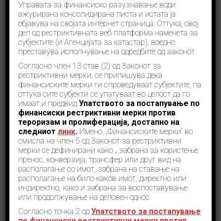
Управата за финансиско разузнавање води
ажурирана консолидирана листа и истата ја
објавува на својата интернет страница. Оттука, овој
дел од рестриктивната веб платформа наменета за
субјектите (и Агенцијата за катастар), воедно
преставува исполнување на одредбите од законот.
Согласно член 13 став (2) од Законот за
Усвоена „Националната
рестриктивни мерки, се припишува дека
стратегија за борба против
финансиските мерки ги спроведуваат субјектите, па
перење пари и финансирање
оттука сите субјекти се упатуваат во целост да го
имаат и предвид
Упатството за постапување по
тероризам 2026-2029“
финансиски рестриктивни мерки против
тероризам и пролиферација, достапно на
Соопштенија
,
Стратегии (ПП)
март 6, 2026
следниот
линк
.
Имено, „Финансиските мерки“ во
Владата на Република Северна Македонија на 152-
смисла на член 5 од Законот за рестриктивни
та седница одржана на 24 февруари 2026 година ја
мерки се дефинирани како „ забрана за користење,
донесе Националната стратегија за борба против
пренос, конверзија, трансфер или друг вид на
перење пари и финансирање тероризам 2026-2029,
располагање со имот, забрана на ставање на
со Акциски план за спроведување на
располагање на било каков имот, директно или
Националната стратегија за борба против перење
индиректно, како и забрана за воспоставување
пари и финансирање на тероризам.
или продолжување на деловен однос
Прочитај повеќе
Согласно точка 2 од
Упатството за постапување
по финансиски рестриктивни мерки против