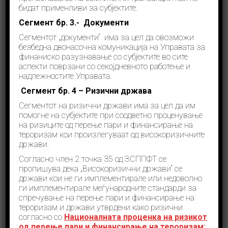
стандарди за спречување на перење пари и борба
бидат применливи за субјектите.
против финансирање тероризам во пракса,
односно степенот на подготвоност на
Сегмент бр.
3.- Документи
националните надлежни органи во борбата против
Сегментот „документи“ има за цел да овозможи
перење пари и финансирање на тероризам.
безбедна двонасочна комуникација на Управата за
Оцеснката мисија се спроведува согласност со
финаниско разузнавање со субјектите во сите
методологијата на Работната група за финансиска
акција (ФАТФ) од 2013 година.
аспекти поврзани со секојдневното работење и
надлежностите Управата.
Прочитај повеќе
Сегмент бр.
4 – Ризични држава
Сегментот на ризични држави има за цел да им
помогне на субјектите при соодветно проценување
на ризиците од перење пари и финансирање на
тероризам кои произлегуваат од високоризичните
држави.
Согласно член 2 точка 35 од ЗСППФТ се
пропишува дека „Високоризични држави“ се
Потпишан Меморандум за
држави кои не ги имплементирале или недоволно
соработка и координација за
ги имплементирале меѓународните стандарди за
спречување на перење пари и финансирање на
ефикасна и ефективна примена
тероризам и држави утврдени како ризични
на законот за рестриктивни
согласно со
Националната проценка на ризикот
мерки
од перење пари и финансирање на тероризам;