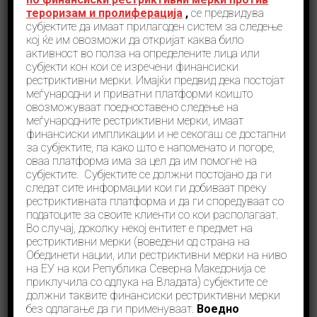
тероризам и пролиферација
,
се предвидува
субјектите да имаат прилагоден систем за следење
кој ќе им овозможи да откријат каква било
активност во полза на определените лица или
субјекти кон кои се изречени финансиски
рестриктивни мерки. Имајќи предвид дека постојат
меѓународни и приватни платформи коишто
Република Северна Македонија
овозможуваат поедноставено следење на
меѓународните рестриктивни мерки, имаат
помеѓу најниско ризичните
финансиски импликации и не секогаш се достапни
држави согласно реномираниот
за субјектите, па како што е напоменато и погоре,
Базелски индекс за спречување
оваа платформа има за цел да им помогне на
субјектите. Субјектите се должни постојано да ги
перење пари
следат сите информации кои ги добиваат преку
рестриктивната платформа и да ги споредуваат со
Соопштенија
декември 20, 2024
податоците за своите клиенти со кои располагаат.
Во најновото рангирање на реномираната тинк-
Во случај, доколку некој ентитет е предмет на
тенк организација „
Basel Institute on Governance“,
рестриктивни мерки (воведени од страна на
Република Северна Македонија се наоѓа на 31-
Обединети нации, или рестриктивни мерки на ниво
вото место според индексните поени од вкупно
на ЕУ на кои Република Северна Македонија се
164 држави предмет на анализа, оставајќи ги зад
приклучила со одлука на Владата) субјектите се
себе држави неколку европски држави како
должни таквите финансиски рестриктивни мерки
Кралството Холандија, Хрватска, Шпанија,
без одлагање да ги применуваат.
Воедно
Италија, Романија Бугарија и многу други. Гледано