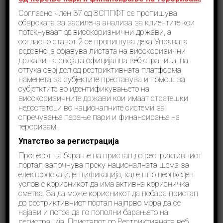
Согласно член 37 од ЗСППФТ се пропишува
Новости
септември 5, 2022
обврската за засилена анализа за клиентите кои
потекнуваат од високоризнични држави, а
согласно ставот 2 се пропишува дека Управата
редовно ја објавува листата на високоризични
држави на својата официјална веб страница, па
оттука овој дел од рестриктивната платформа
Денеска во Клубот на пратениците беше потпишан
наменета за субјектите преставува и помош за
Меморандум за соработка и координација за
субјетктите во идентификувањето на
ефикасна и ефективна примена на Законот за
високоризичните држави кои имаат стратешки
рестриктивни мерки од страна на министерот за
недостатоци во националните системи за
внатрешни работи Оливер Спасовски, министерот
за надворешни работи Бујар Османи, заменик
спречување перење пари и финансирање на
обвинителот на Јавното обвинителство на
тероризам.
Република Северна Македонија, Ферат Елези,
Упатство за регистрација
директорот на Управата за финансиско
разузнавање, Блажо Трендафилов директорот на
Процесот на барање на пристап до рестриктивниот
Агенцијата за национална безбедност, Виктор
портал започнува преку националната шема за
Димовски и директорот на Агенцијата за
електронска идентификација, каде што неопходен
разузнавање Еролд Муслиу.
услов е корисникот да има активна корисничка
сметка. За да може корисникот да побара пристап
Прочитај повеќе
до рестриктивниот портал најпрво мора да се
најави и потоа да го пополни барањето на
регистрација. Пристапот до Рестриктивната веб