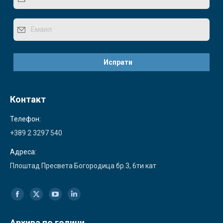
Контакт
Телефон:
+389 2 3297 540
Адреса:
Плоштад Пресвета Богородица бр.3, 6ти кат
Find us on:
Facebook
X
YouTube
Linkedin
page
page
page
page
Архива по години