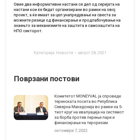
Овие два информативни настани се дел од серијата на
настани кои ќе бидат организирани во рамки на овој
проект, а ќе имаат за цел унапредување на свеста за
можните ризици од финансирање и продлабочување на
знаењто за механизмите на заштита и самозаштита на
НПО секторот.
Категорија:
Новости
август 28, 2021
Поврзани постови
Комитетот MONEYVAL ја спроведе
теренската посета во Република
Северна Македонија во рамки на 5-
тиот круг на евалуација на системот
за борба против перење пари и
финансирање на тероризам
октомври 7, 2022