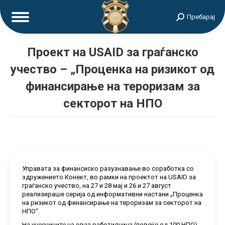
Search:
Пребарај
Проект на USAID за граѓанско
учество – „Проценка на ризикот од
финансирање на тероризам за
секторот на НПО
Управата за финансиско разузнавање во соработка со
здружението Конект, во рамки на проектот на USAID за
граѓанско учество, на 27 и 28 мај и 26 и 27 август
реализираше серија од информативни настани „Проценка
на ризикот од финансирање на тероризам за секторот на
НПО“.
На учесниците на оваа работилница (повеќе од 100 НПО)