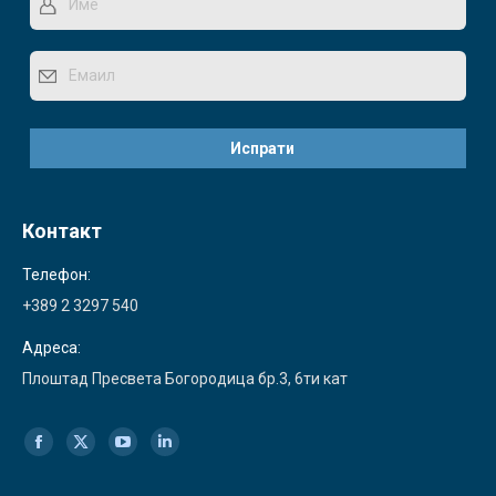
Контакт
Телефон:
+389 2 3297 540
Адреса:
Плоштад Пресвета Богородица бр.3, 6ти кат
Find us on:
Facebook
X
YouTube
Linkedin