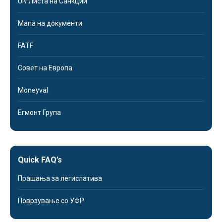
UN Листа на Санкции
Мапа на документи
FATF
Совет на Европа
Moneyval
Егмонт Група
Quick FAQ’s
Прашања за легислатива
Поврзување со УФР