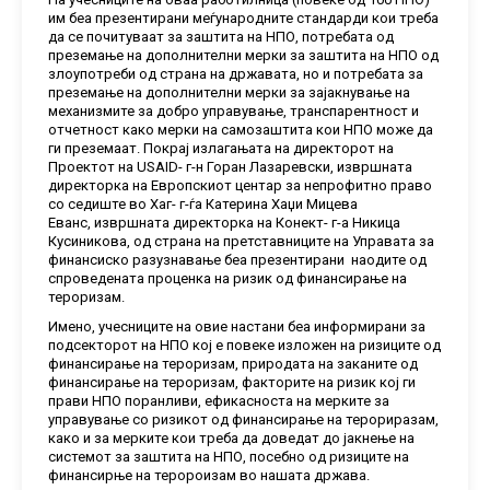
им беа презентирани меѓународните стандарди кои треба
да се почитуваат за заштита на НПО, потребата од
преземање на дополнителни мерки за заштита на НПО од
злоупотреби од страна на државата, но и потребата за
преземање на дополнителни мерки за зајакнување на
механизмите за добро управување, транспарентност и
отчетност како мерки на самозаштита кои НПО може да
ги преземаат. Покрај излагањата на директорот на
Проектот на USAID- г-н Горан Лазаревски, извршната
директорка на Европскиот центар за непрофитно право
со седиште во Хаг- г-ѓа Катерина Хаџи Мицева
Еванс, извршната директорка на Конект- г-а Никица
Кусиникова, од страна на претставниците на Управата за
финансиско разузнавање беа презентирани наодите од
спроведената проценка на ризик од финансирање на
тероризам.
Имено, учесниците на овие настани беа информирани за
подсекторот на НПО кој е повеке изложен на ризиците од
финансирање на тероризам, природата на заканите од
финансирање на тероризам, факторите на ризик кој ги
прави НПО поранливи, ефикасноста на мерките за
управување со ризикот од финансирање на терориразам,
како и за мерките кои треба да доведат до јакнење на
системот за заштита на НПО, посебно од ризиците на
финансирње на теророизам во нашата држава.