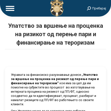
Search:
Пребарај
Упатство за вршење на проценка
на ризикот од перење пари и
финансирање на тероризам
Управата за финансиско разузнавање донесе „
Упатство
за вршење на проценка на ризикот од перење пари и
финансирање на тероризам“
кое има за цел да им
помогне на субјектите во процесот во изготвување на
интерната проценка на ризикот од ПП/ФТ, односно
соодветно да ги идентификуваат, проценат, разберат и
намалат ризиците од ПП/ФТ во работењето со своите
клиенти.
Ова Упатство може да го користат сите субјекти