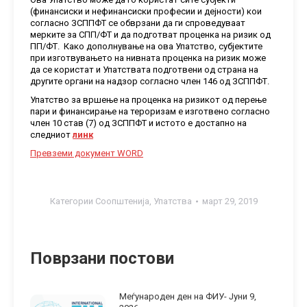
(финансиски и нефинансиски професии и дејности) кои
согласно ЗСППФТ се обврзани да ги спроведуваат
мерките за СПП/ФТ и да подготват проценка на ризик од
ПП/ФТ. Како дополнување на ова Упатство, субјектите
при изготвувањето на нивната проценка на ризик може
да се користат и Упатствата подготвени од страна на
другите органи на надзор согласно член 146 од ЗСППФТ.
Упатство за вршење на проценка на ризикот од перење
пари и финансирање на тероризам е изготвено согласно
член 10 став (7) од ЗСППФТ и истото е достапно на
следниот
линк
Превземи документ WORD
Категории
Соопштенија
,
Упатства
март 29, 2019
Поврзани постови
Меѓународен ден на ФИУ- Jуни 9,