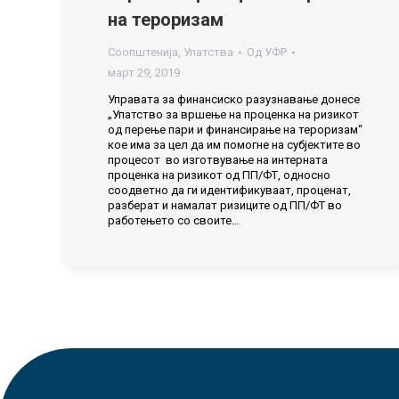
на тероризам
Соопштенија
,
Упатства
Од
УФР
март 29, 2019
Управата за финансиско разузнавање донесе
„Упатство за вршење на проценка на ризикот
од перење пари и финансирање на тероризам“
кое има за цел да им помогне на субјектите во
процесот во изготвување на интерната
проценка на ризикот од ПП/ФТ, односно
соодветно да ги идентификуваат, проценат,
разберат и намалат ризиците од ПП/ФТ во
работењето со своите…