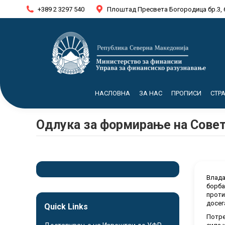
+389 2 3297 540
Плоштад Пресвета Богородица бр.3, 
НАСЛОВНА
ЗА НАС
ПРОПИСИ
СТР
Одлука за формирање на Совет
Влада
борба
проти
досег
Quick Links
Потре