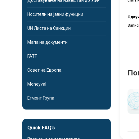
Доставување на Извештаи до УФР
сила 
Носители на јавни функции
Одлук
Запис
UN Листа на Санкции
Мапа на документи
FATF
Совет на Европа
По
Moneyval
Егмонт Група
Quick FAQ’s