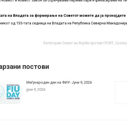
и новиот и новиот Закон за спречување перење пари и финасирање на т
ата на Владата за формирање на Советот можете да ја пронајдете
никот од 135-тата седница на Владата на Република Северна Македониј
Категории
Совет за борба против ППФТ
,
Соопш
врзани постови
Меѓународен ден на ФИУ- Jуни 9, 2026
јуни 9, 2026