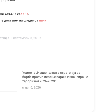
еороризам.
 на следниот
линк
.
а е достапен на следниот
линк
тенија
септември 5, 2019
Усвоена „Националната стратегија за
борба против перење пари и финансирање
тероризам 2026-2029“
март 6, 2026