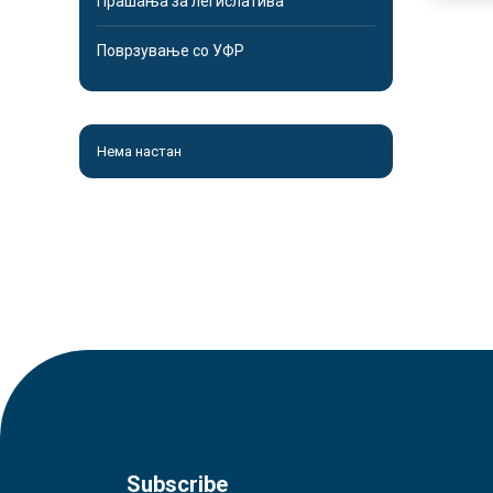
Прашања за легислатива
Поврзување со УФР
Нема настан
Subscribe