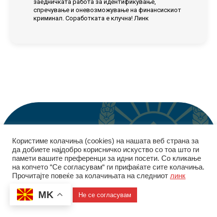
заедничката работа за идентификување,
спречување и оневозможување на финансискиот
криминал. Соработката е клучна! Линк
Користиме колачиња (cookies) на нашата веб страна за
да добиете најдобро корисничко искуство со тоа што ги
© Управа за финансиско разузнавање | 2026
памети вашите преференци за идни посети. Со кликање
на копчето “Се согласувам“ ги прифаќате сите колачиња.
Политика за приватност
|
Политика за колачиња
Прочитајте повеќе за колачињата на следниот
линк
MK
Се согласувам
Не се согласувам