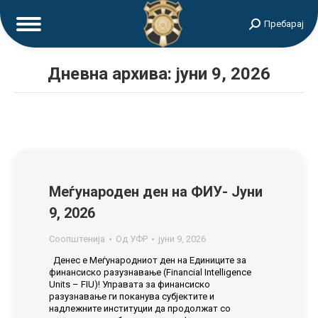
Search:
Пребарај
Дневна архива:
јуни 9, 2026
Меѓународен ден на ФИУ- Jуни
9, 2026
Соопштенија
Од
УФР
јуни 9, 2026
Денес е Меѓународниот ден на Единиците за
финансиско разузнавање (Financial Intelligence
Units – FIU)! Управата за финансиско
разузнавање ги поканува субјектите и
надлежните институции да продолжат со