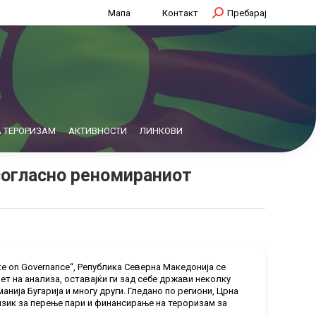
Мапа
Контакт
Search:
Пребарај
 ТЕРОРИЗАМ
АКТИВНОСТИ
ЛИНКОВИ
согласно реномираниот
ute on Governance“,
Република Северна Македонија се
т на анализа, оставајќи ги зад себе држави неколку
нија Бугарија и многу други. Гледано по региони, Црна
изик за перење пари и финансирање на тероризам за