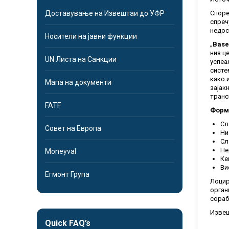
Доставување на Извештаи до УФР
Споре
спреч
недос
Носители на јавни функции
„
Base
низ ц
UN Листа на Санкции
успеа
систе
како 
Мапа на документи
зајак
транс
FATF
Форми
Сл
Совет на Европа
Ни
Сл
Не
Moneyval
Ке
Ви
Егмонт Група
Лоцир
орган
сораб
Извеш
Quick FAQ’s