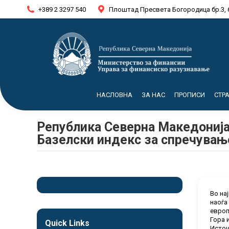
+389 2 3297 540
Плоштад Пресвета Богородица бр.3, 
НАСЛОВНА
ЗА НАС
ПРОПИСИ
СТР
Република Северна Македонија
Базелски индекс за спречувањ
Во на
наоѓа
европ
Гора 
Quick Links
Источ