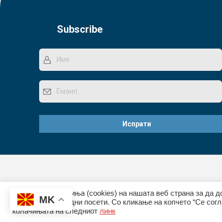
Subscribe
Користиме колачиња (cookies) на нашата веб страна за да д
MK
преференци за идни посети. Со кликање на копчето “Се согл
колачињата на следниот
линк