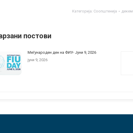
Категорија:
Соопштенија
декем
врзани постови
Меѓународен ден на ФИУ- Jуни 9, 2026
јуни 9, 2026