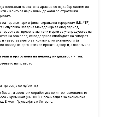
 ја предводи листата на држава со најдобар систем за
ити и Конго се најризични држави со стратешки
оризам.
 од перење пари и финансирање на тероризам (ML / TF)
ка Република Северна Македонија за овој период
на тероризам, презела активни мерки за унапредување на
ботка на ова поле, се подобрила слободата на говорот
о и известувањето за криминални активности, ја
во поглед на органите кои вршат надзор и ја зголемила
ели и врз основа на неколку индикатори и тоа:
адеењето на правото
 трговија со луѓе итн.)
о Базел, а воедно и соработува со интернационалните
рога и криминал (UNODC), Организација за економска
д, Егмонт Групацијата и Интерпол.