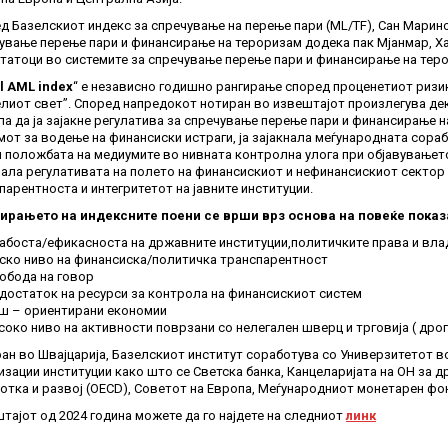
д Базелскиот индекс за спречување на перење пари (ML/TF), Сан Марино
ување перење пари и финансирање на тероризам додека пак Мјанмар, Ха
татоци во системите за спречување перење пари и финансирање на тер
l AML index
“ е независно годишно рангирање според проценетиот ризик
елиот свет”. Според напредокот нотиран во извештајот произлегува де
ла да ја зајакне регулатива за спречување перење пари и финансирање 
мот за водење на финансиски истраги, ја зајакнала меѓународната сора
и положбата на медиумите во нивната контролна улога при објавувањет
нала регулативата на полето на финансискиот и нефинансискиот сектор 
парентноста и интегритетот на јавните институции.
рањето на индексните поени се врши врз основа на повеќе показат
абоста/ефикасноста на државните институции,политичките права и вл
ско ниво на финансиска/политичка транспарентност
обода на говор
достаток на ресурси за контрола на финансискиот систем
ш – ориентирани економии
соко ниво на активности поврзани со нелегален шверц и трговија ( дрога,
ан во Швајцарија, Базелскиот институт соработува со Универзитетот в
изации институции како што се Светска банка, Канцеларијата на ОН за д
отка и развој (OECD), Советот на Европа, Меѓународниот монетарен фон
тајот од 2024 година можете да го најдете на следниот
линк