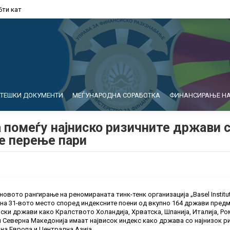
6ти кат
АТЕШКИ ДОКУМЕНТИ
МЕЃУНАРОДНА СОРАБОТКА
ФИНАНСИРАЊЕ НА
 помеѓу најниско ризичните држави 
е перење пари
јновото рангирање на реномираната тинк-тенк организација „
Basel Instit
 на 31-вото место според индексните поени од вкупно 164 држави предме
ски држави како Кралството Холандија, Хрватска, Шпанија, Италија, Рома
и Северна Македонија имаат највисок индекс како држава со најнизок р
на Европа и Централна Азија.