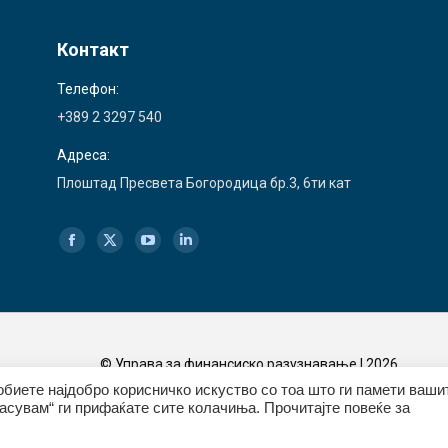
Контакт
Телефон:
+389 2 3297 540
Адреса:
Плоштад Пресвета Богородица бр.3, 6ти кат
Find us on:
Facebook
X
YouTube
Linkedin
page
page
page
page
opens
opens
opens
opens
in
in
in
in
© Управа за финансиско разузнавање | 2026
Политика за приватност
|
Политика за колачиња
new
new
new
new
обиете најдобро корисничко искуство со тоа што ги памети ваши
асувам“ ги прифаќате сите колачиња. Прочитајте повеќе за
window
window
window
window