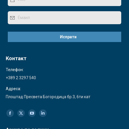
Контакт
Телефон:
+389 2 3297 540
Адреса:
Плоштад Пресвета Богородица бр.3, 6ти кат
Find us on:
Facebook
X
YouTube
Linkedin
page
page
page
page