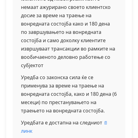
немаат ажурирано своето клиентско
досие за време на траење на
вонредната состојба како и 180 дена
по завршувањето на вонредната
состојба и само доколку клиентите
извршуваат трансакции во рамките на
вообичаеното деловно работење со
субјектот
Уредба со законска сила ќе се
применува за време на траење на
вонредната состојба, како и 180 дена (6
месеци) по престанувањето на
траењето на вонредната состојба.
Уредбата е достапна на следниот
линк