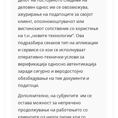
делот на постојаното следење на
деловен однос им се овозможува,
ажурирање на податоците за својот
клиент, ополномоштувачот или
вистинскиот сопственик со користење
на т.н „новите технологии“. Ова
подразбира секаков тип на апликации
и сервиси со кои се исполнуваат
оперативно-технички услови за
верификација односно автентикација
заради сигурно и веродостојно
обезбедување на тие документи и
податоци.
Дополнително, на субјектите им се
остава можност за непречено
продолжување на работењето со
клиентите од низок ризик кои го