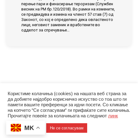
перење пари и финасирање тероризам (Службен
весник на РМ бр.120/2018). Во рамки на измените,
се предвидува и измена на членот 57 став (7) од
Законот, со кој е определено дека овластеното
лице, неговиот заменик и вработените во
одделот за спречување…
Користиме колачиња (cookies) на нашата веб страна за
да добиете најдобро корисничко искуство со тоа што ги
памети вашите преференци за идни посети. Со кликање
на копчето “Се согласувам“ ги прифаќате сите колачиња.
Прочитајте повеќе за колачињата на следниот
линк
© Управа за финансиско разузнавање | 2026
Политика за приватност
|
Политика за колачиња
MK
Се согласувам
Не се согласувам