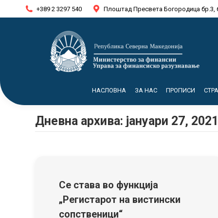
+389 2 3297 540
Плоштад Пресвета Богородица бр.3, 
НАСЛОВНА
ЗА НАС
ПРОПИСИ
СТР
Дневна архива:
јануари 27, 202
Се става во функција
„Регистарот на вистински
сопственици“