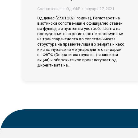
Соопштенија
Од
УФР
јануари 27, 2021
Од денес (27.01.2021 година), Регистарот на
вистински сопственици е официјално ставен
во функција и пуштен во употреба. Целта на
воведувањето на регистарот е зголемување
на транспарентноста во сопственичката
структура на правните лица во земјата и како
и исполнување на меѓународните стандарди
на ФАТФ (Оперативна група за финансиски
акции) и обврските кои произлегуваат од
Директивата на…