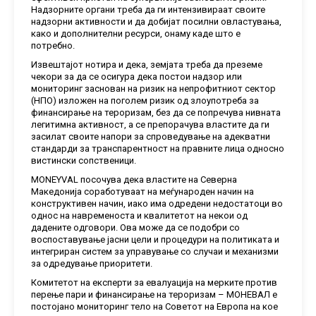
Надзорните органи треба да ги интензивираат своите
надзорни активности и да добијат посилни овластувања,
како и дополнителни ресурси, онаму каде што е
потребно.
Извештајот нотира и дека, земјата треба да преземе
чекори за да се осигура дека постои надзор или
мониторинг заснован на ризик на непрофитниот сектор
(НПО) изложен на поголем ризик од злоупотреба за
финансирање на тероризам, без да се попречува нивната
легитимна активност, а се препорачува властите да ги
засилат своите напори за спроведување на адекватни
стандарди за транспарентност на правните лица односно
вистински сопственици.
MONEYVAL посочува дека властите на Северна
Македонија соработуваат на меѓународен начин на
конструктивен начин, иако има одредени недостатоци во
однос на навременоста и квалитетот на некои од
дадените одговори. Ова може да се подобри со
воспоставување јасни цели и процедури на политиката и
интегриран систем за управување со случаи и механизми
за одредување приоритети.
Комитетот на експерти за евалуација на мерките против
перење пари и финансирање на тероризам – МОНЕВАЛ е
постојано мониторинг тело на Советот на Европа на кое