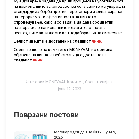
му е доверена задача да врши проценка на усогласеност
на националните законодавства со главните меѓународни
стандарди за борба против перење пари и финансирање
на тероризмот и ефективноста на нивното
спроведување, како и со задача да дава соодветни
препораки до националните власти во однос на
неопходните активности кон подобрувања на системите.
Целиот ивештај е достапен на следниот
линк.
Соопштението на комитетот MONEYVAL во оригинал
објавено на нивната веб-страница е достапно на
следниот
линк
.
Категории
MONEYVAL Комитет
,
Соопштенија
јули 12, 2023
Поврзани постови
Меѓународен ден на ФИУ- Jуни 9,
2026