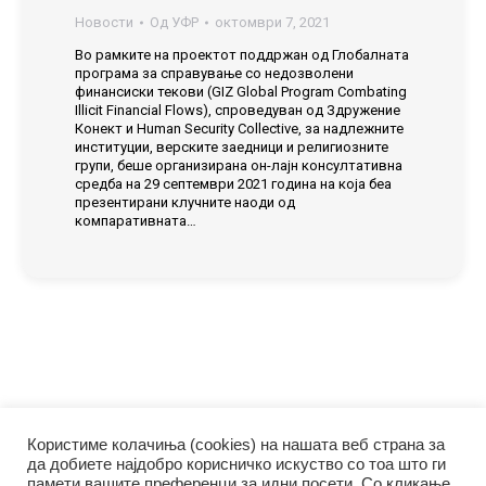
Новости
Од
УФР
октомври 7, 2021
Во рамките на проектот поддржан од Глобалната
програма за справување со недозволени
финансиски текови (GIZ Global Program Combating
Illicit Financial Flows), спроведуван од Здружение
Конект и Human Security Collective, за надлежните
институции, верските заедници и религиозните
групи, беше организирана он-лајн консултативна
средба на 29 септември 2021 година на која беа
презентирани клучните наоди од
компаративната…
Користиме колачиња (cookies) на нашата веб страна за
да добиете најдобро корисничко искуство со тоа што ги
памети вашите преференци за идни посети. Со кликање