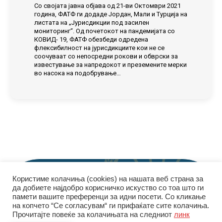
Со својата јавна објава од 21-ви Октомври 2021
година, ФАТФ ги додаде Јордан, Мали и Турција на
листата на „Јурисдикции под засилен
мониторинг“. Од почетокот на пандемијата со
КОВИД- 19, ФАТФ обезбеди одредена
флексибилност на јурисдикциите кои не се
соочуваат со непосредни рокови и обврски за
известување за напредокот и преземените мерки
во насока на подобрување…
Користиме колачиња (cookies) на нашата веб страна за
да добиете најдобро корисничко искуство со тоа што ги
памети вашите преференци за идни посети. Со кликање
на копчето “Се согласувам“ ги прифаќате сите колачиња.
Прочитајте повеќе за колачињата на следниот
© Управа за финансиско разузнавање | 2026
линк