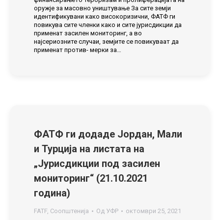
оружје за масовно уништување За сите земји
идентификувани како високоризични, ФАТФ ги
повикува сите членки како и сите јурисдикции да
применат засилен мониторинг, а во
најсериозните случаи, земјите се повикуваат да
применат против- мерки за…
ФАТФ ги додаде Јордан, Мали
и Турција на листата на
„Јурисдикции под засилен
мониторинг“ (21.10.2021
година)
FATF
,
Соопштенија
Од
УФР
октомври 25, 2021