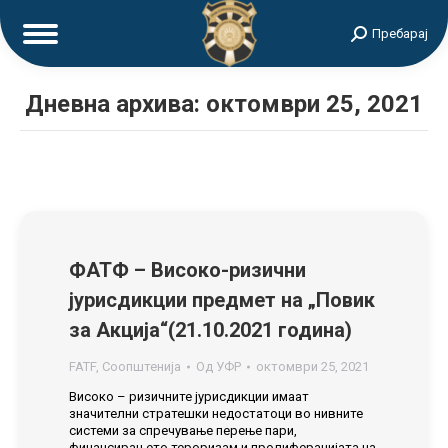
Search:
Пребарај
Дневна архива:
октомври 25, 2021
ФАТФ – Високо-ризични
јурисдикции предмет на „Повик
за Акција“(21.10.2021 година)
FATF
,
Соопштенија
Од
УФР
октомври 25, 2021
Високо – ризичните јурисдикции имаат
значителни стратешки недостатоци во нивните
системи за спречување перење пари,
финансирањетo тероризам и пролиферацијата на