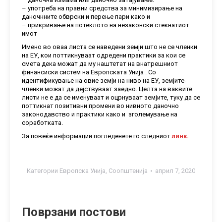
– употреба на правни средства за минимизирање на
даночнните обврски и перење пари како и
– прикривање на потеклото на незаконски стекнатиот
имот
Имено во оваа листа се наведени земји што не се членки
на ЕУ, кои поттикнуваат одредени практики за кои се
смета дека можат да му наштетат на внатрешниот
финансиски систем на Европската Унија . Со
идентификување на овие земји на ниво на ЕУ, земјите-
членки можат да дејствуваат заедно. Целта на ваквите
листи не е да се именуваат и оцрнуваат земјите, туку да се
поттикнат позитивни промени во нивното даночно
законодавство и практики како и зголемување на
соработката.
За повеќе информации погледенете го следниот
линк.
Категории
Европска Унија
,
Соопштенија
април 7, 2020
Поврзани постови