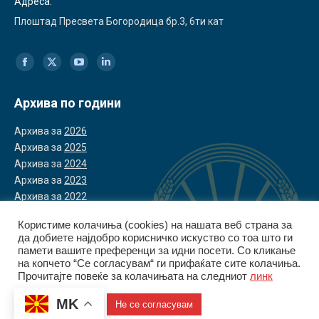
Адреса:
Плоштад Пресвета Богородица бр.3, 6ти кат
Find us on:
Facebook
X
YouTube
Linkedin
page
page
page
page
Архива по години
opens
opens
opens
opens
Архива за
2026
in
in
in
in
Архива за
2025
Архива за
2024
new
new
new
new
Архива за
2023
window
window
window
window
Архива за
2022
Користиме колачиња (cookies) на нашата веб страна за
да добиете најдобро корисничко искуство со тоа што ги
памети вашите преференци за идни посети. Со кликање
на копчето “Се согласувам“ ги прифаќате сите колачиња.
Прочитајте повеќе за колачињата на следниот
линк
© Управа за финансиско разузнавање | 2026
Политика за приватност
|
Политика за колачиња
MK
Се согласувам
Не се согласувам