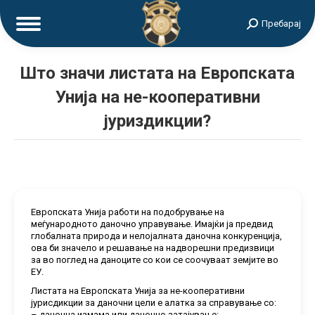
Search:
Пребарај
Што значи листата на Европската
Унија на не-кооперативни
јуриздикции?
Европската Унија работи на подобрување на
меѓународното даночно управување. Имајќи ја предвид
глобалната природа и нелојалната даночна конкуренција,
ова би значело и решавање на надворешни предизвици
за во поглед на даноците со кои се соочуваат земјите во
ЕУ.
Листата на Европската Унија за не-кооперативни
јурисдикции за даночни цели е алатка за справување со:
– даночна измама или даночно затајување: