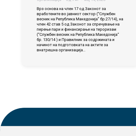
Врз основа на член 17 од Законот за
вработените во јавниот сектор (“Службен
весник на Република Македонија” бр.27/14), на
член 42 став 5 од Законот за спречување на
перење пари и финансирање на тероризам
(“Службен весник на Република Македонија“
бр. 130/14 ) и Правилник за содржината и
начинот на подготовката на актите за
внатрешна организација…