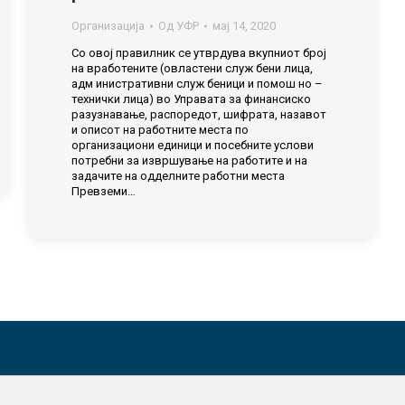
Организација
Од
УФР
мај 14, 2020
Со овој правилник се утврдува вкупниот број
на вработените (овластени служ бени лица,
адм инистративни служ беници и помош но –
технички лица) во Управата за финансиско
разузнавање, распоредот, шифрата, назавот
и описот на работните места по
организациони единици и посебните услови
потребни за извршување на работите и на
задачите на одделните работни места
Превземи…