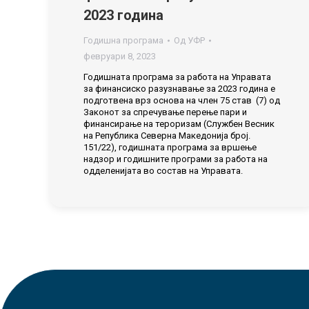
2023 година
Годишна програма
Од
УФР
февруари 8, 2023
Годишната програма за работа на Управата
за финансиско разузнавање за 2023 година е
подготвена врз основа на член 75 став (7) од
Законот за спречување перење пари и
финансирање на тероризам (Службен Весник
на Рeпублика Северна Македонија број.
151/22), годишната програма за вршење
надзор и годишните програми за работа на
одделенијата во состав на Управата.