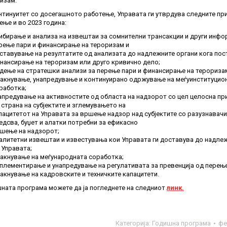
изам.
нтинуитет со досегашното работење, Управата ги утврдува следните пр
ење и во 2023 година:
ибирање и анализа на извештаи за сомнителни трансакции и други инф
рење пари и финансирање на тероризам и
ставување на резултатите од анализата до надлежните органи кога пос
нансирање на тероризам или друго кривично дело;
дење на стратешки анализи за перење пари и финансирање на терориза
јакнување, унапредување и континуирано одржување на меѓуинституцио
работка;
апредување на активностите од областа на надзорот со цел целосна пр
 страна на субјектите и зглемувањето на
пацитетот на Управата за вршeње надзор над субјектите со разузнавачи
едсва, буџет и алатки потребни за ефикасно
шење на надзорот;
алитетни извештаи и известувања кои Управата ги доставува до надлеж
 Управата;
јакнување на меѓународната соработка;
плементирање и унапредување на регулативата за превенција од перењ
јакнување на кадровските и техничките капацитети.
ната програма можете да ја погледнете на следниот
линк.
Категорија:
Годишна програма
фе