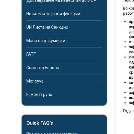
Доставување на Извештаи до УФР
терор
Во ко
работ
Носители на јавни функции
пр
пе
UN Листа на Санкции
до
фи
Мапа на документи
во
за
со
FATF
ун
од
ка
Совет на Европа
ср
вр
Moneyval
кв
во
за
Егмонт Група
им
за
Годиш
Quick FAQ’s