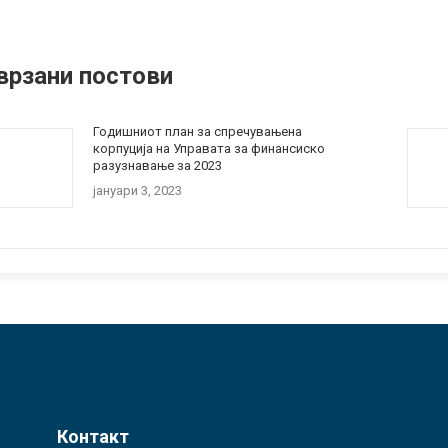
врзани постови
Годишниот план за спречувањена
корпуција на Управата за финансиско
разузнавање за 2023
јануари 3, 2023
Контакт