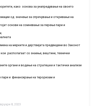
иоритети, како основа за унапредување на своето
ормации од значење за спречување и откривање на
тојат основи на сомневање за перење пари и
м;
налната
имена на мерките и дејствијата предвидени во Законот
 кои располагаат со знaење, вештини, технички
ните органи и водење на стратешки и тактички анализи
е пари и финансирање на тероризам и
вруари 8, 2023