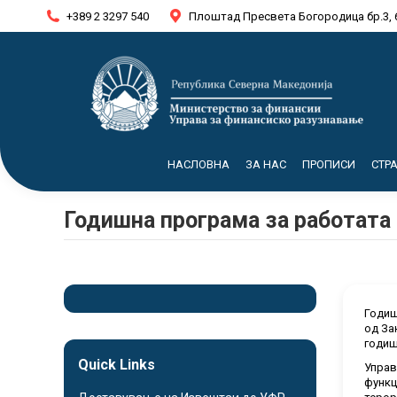
+389 2 3297 540
Плоштад Пресвета Богородица бр.3, 
НАСЛОВНА
ЗА НАС
ПРОПИСИ
СТР
Годишна програма за работата 
Годиш
од За
годиш
Quick Links
Управ
функц