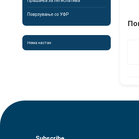
Прашања за легислатива
Поврзување со УФР
По
Нема настан
Subscribe