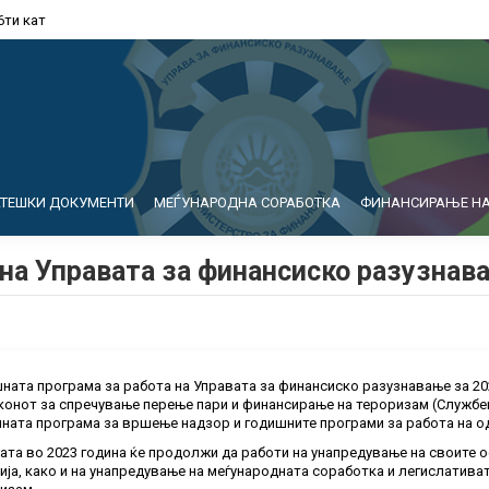
6ти кат
АТЕШКИ ДОКУМЕНТИ
МЕЃУНАРОДНА СОРАБОТКА
ФИНАНСИРАЊЕ НА
на Управата за финансиско разузнав
ната програма за работа на Управата за финансиско разузнавање за 202
конот за спречување перење пари и финансирање на тероризам (Службен 
ната програма за вршење надзор и годишните програми за работа на од
ата во 2023 година ќе продолжи да работи на унапредување на своите 
ија, како и на унапредување на меѓународната соработка и легислатива