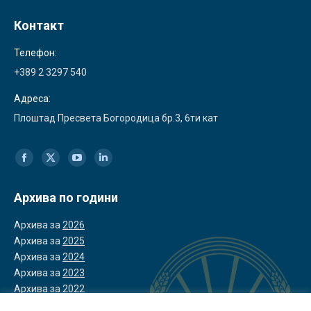
Контакт
Телефон:
+389 2 3297 540
Адреса:
Плоштад Пресвета Богородица бр.3, 6ти кат
Find us on:
Facebook
X
YouTube
Linkedin
page
page
page
page
Архива по години
opens
opens
opens
opens
Архива за
2026
in
in
in
in
Архива за
2025
Архива за
2024
new
new
new
new
Архива за
2023
window
window
window
window
Архива за
2022