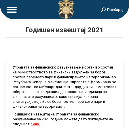
Search:
Пребарај
Годишен извештај 2021
Управата за финансиско разузнавање е орган во состав
на Министерството за финансии задолжен за борба
против перењето пари и финансирањето на тероризам во
Република Северна Македонија. Управата е формирана во
согласност со меѓународните стандарди кои наметнуваат
обврска за секоја држава да воспостави единица за
финансиско разузнавање како специјализирана
институција која ќе се бори против перењето пари и
финансирање на тероризмот.
Годишниот извештај на Управата за финансиско
разузнавање за 2021 година можете да го погледнете на
следниот
линк.