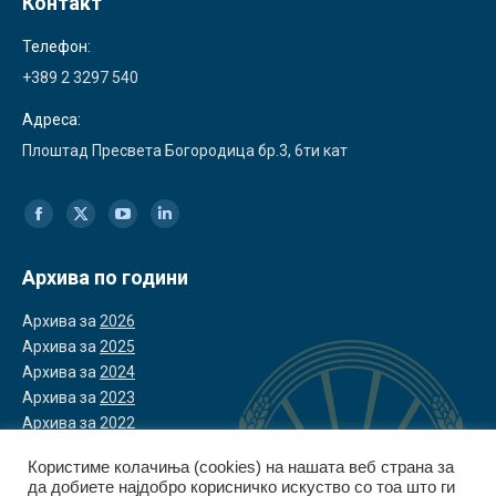
Контакт
Телефон:
+389 2 3297 540
Адреса:
Плоштад Пресвета Богородица бр.3, 6ти кат
Find us on:
Facebook
X
YouTube
Linkedin
page
page
page
page
Архива по години
opens
opens
opens
opens
Архива за
2026
in
in
in
in
Архива за
2025
Архива за
2024
new
new
new
new
Архива за
2023
window
window
window
window
Архива за
2022
Користиме колачиња (cookies) на нашата веб страна за
да добиете најдобро корисничко искуство со тоа што ги