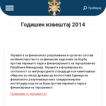
Search:
Пребарај
Годишен извештај 2014
Управата за финансиско разузнавање е орган во состав
на Министерството за финансии задолжен за борба
против перењето пари и финансирањето на тероризам во
Република Македонија. Управата е формирана во
согласност со меѓународните стандарди кои наметнуваат
обврска за секоја држава да воспостави Единица за
финансиско разузнавање како специјализирана
институција која ќе се бори против перењето пари и
финансирање на тероризмот.
Превземи го документот