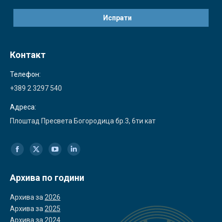
Контакт
Телефон:
+389 2 3297 540
Адреса:
Плоштад Пресвета Богородица бр.3, 6ти кат
Find us on:
Facebook
X
YouTube
Linkedin
page
page
page
page
Архива по години
opens
opens
opens
opens
Архива за
2026
in
in
in
in
Архива за
2025
Архива за
2024