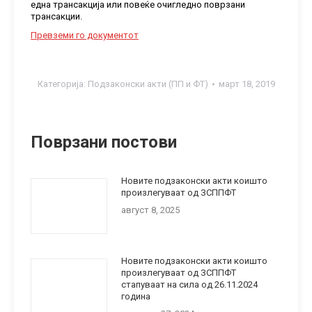
една трансакција или повеќе очигледно поврзани
трансакции.
Превземи го документот
Категорија:
Подзаконски акти (ПП и ФТ)
март 18, 2019
Поврзани постови
Новите подзаконски акти коишто
произлегуваат од ЗСППФТ
август 8, 2025
Новите подзаконски акти коишто
произлегуваат од ЗСППФТ
стапуваат на сила од 26.11.2024
година