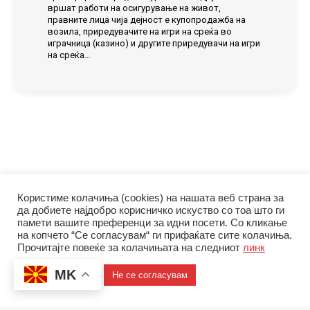
вршат работи на осигурување на живот,
правните лица чија дејност е купопродажба на
возила, приредувачите на игри на среќа во
играчница (казино) и другите приредувачи на игри
на среќа…
Користиме колачиња (cookies) на нашата веб страна за
да добиете најдобро корисничко искуство со тоа што ги
памети вашите преференци за идни посети. Со кликање
на копчето “Се согласувам“ ги прифаќате сите колачиња.
Прочитајте повеќе за колачињата на следниот
линк
© Управа за финансиско разузнавање | 2026
Политика за приватност
|
Политика за колачиња
MK
Се согласувам
Не се согласувам