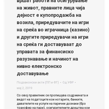
вршат работи на осигурување
на живот, правните лица чија
дејност е купопродажба на
возила, приредувачите на игри
на среќа во играчница (казино)
и другите приредувачи на игри
на среќа ги доставуваат до
управата за финансиско
разузнавање и начинот на
нивно електронско
доставување
Подзаконски акти (ПП и ФТ)
Од
УФР
мај 2, 2019
Со овој правилник се пропишува содржината и
видот на податоците кои нотарите, банките,
давателите на услуги на парични дознаки (брз
трансфер на пари), осигурителните друштва кои