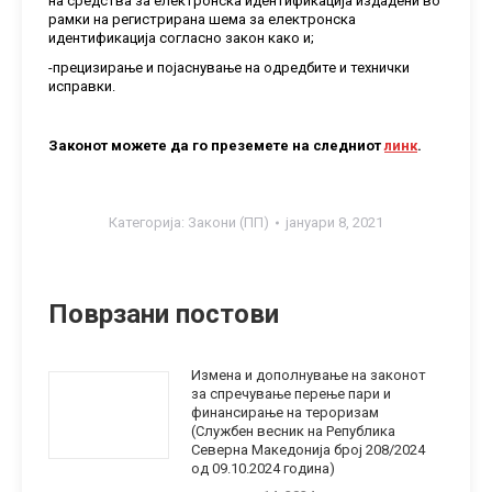
на средства за електронска идентификација издадени во
рамки на регистрирана шема за електронска
идентификација согласно закон како и;
-прецизирање и појаснување на одредбите и технички
исправки.
Законот можете да го преземете на следниот
линк
.
Категорија:
Закони (ПП)
јануари 8, 2021
Поврзани постови
Измена и дополнување на законот
за спречување перење пари и
финансирање на тероризам
(Службен весник на Република
Северна Македонија број 208/2024
од 09.10.2024 година)