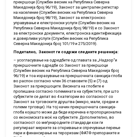
прекршоци (Службен весник на Република Северна
Македонија број 96/19), Законот за централен регистар
на население (Службен весник на Република Северна
Македонија број 98/19), Законот за електронско
управување и електронски услуги (Службен весник на
Република Северна Македонија број 98/19) и со Законот
за електронски документи, електронска идентификација
и доверливи услуги (Службен весник на Република
Северна Македонија број 101/19 и 275/2019).
Подетално, Законот ги содржи следните решенија:
– усогласување на одредбите од главата за „Надзор“и
прекршочните одредби со Законот за прекршоци
(Службен весник на Република Северна Македонија број
96/19) и тоа изразување на прекршочната санкција-глоба
во распон согласно член 36 ставовите (5) и (7) од
Законот за прекршоците. Висината на глобите е
пропишана согласно големината на субјектите, при што
субјектите се делат во 4 категории во согласност со
Законот за трговските друштва (микро, мали, средни и
големи трговци). На тој начин прекршочната санкција-
глоба којашто може да биде изречена е пропорционална
со економската моќ на субјектите. Дополнително, во
согласност со меѓународните стандарди кои ги
регулираат мерките за откривање и спречување перење
пари и финансирање на тероризам (ФАТФ препораките и