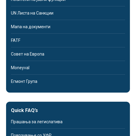
UN Листа на Санкции
Мапа на документи
FATF
Совет на Европа
Moneyval
Егмонт Група
Quick FAQ’s
Прашања за легислатива
Поврзување со УФР