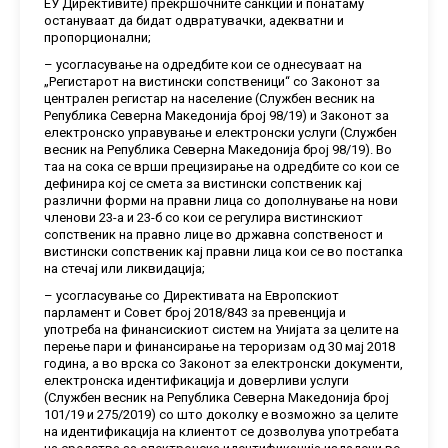
ЕУ Директивите) прекршочните санкции и понатаму
остануваат да бидат одвратувачки, адекватни и
пропорционални;
– усогласување на одредбите кои се однесуваат на
„Регистарот на вистински сопственици“ со Законот за
централен регистар на население (Службен весник на
Република Северна Македонија број 98/19) и Законот за
електронско управување и електронски услуги (Службен
весник на Република Северна Македонија број 98/19). Во
таа на сока се врши прецизирање на одредбите со кои се
дефинира кој се смета за вистински сопственик кај
различни форми на правни лица со дополнување на нови
членови 23-а и 23-б со кои се регулира вистинскиот
сопственик на правно лице во државна сопственост и
вистински сопственик кај правни лица кои се во постапка
на стечај или ликвидација;
– усогласување со Директивата на Европскиот
парламент и Совет број 2018/843 за превенција и
употреба на финансискиот систем на Унијата за целите на
перење пари и финансирање на тероризам од 30 мај 2018
година, а во врска со Законот за електронски документи,
електронска идентификација и доверливи услуги
(Службен весник на Република Северна Македонија број
101/19 и 275/2019) со што доколку е возможно за целите
на идентификација на клиентот се дозволува употребата