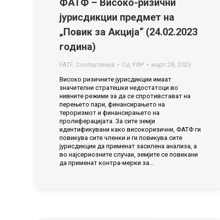
ФАТФ – Високо-ризични
јурисдикции предмет на
„Повик за Акција“ (24.02.2023
година)
FATF
,
Соопштенија
Од
УФР
март 28, 2023
Високо ризичните јурисдикции имаат
значителни стратешки недостатоци во
нивните режими за да се спротивстават на
перењето пари, финансирањето на
тероризмот и финансирањето на
пролиферацијата. За сите земји
идентификувани како високоризични, ФАТФ ги
повикува сите членки и ги повикува сите
јурисдикции да применат засилена анализа, а
во најсериозните случаи, земјите се повикани
да применат контра-мерки за…