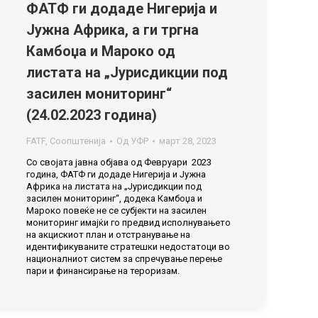
ФАТФ ги додаде Нигерија и
Јужна Африка, а ги тргна
Камбоџа и Мароко од
листата на „Јурисдикции под
засилен мониторинг“
(24.02.2023 година)
FATF
,
Соопштенија
Од
УФР
март 28, 2023
Со својата јавна објава од Февруари 2023
година, ФАТФ ги додаде Нигерија и Јужна
Африка на листата на „Јурисдикции под
засилен мониторинг“, додека Камбоџа и
Мароко повеќе не се субјекти на засилен
мониторинг имајќи го предвид исполнувањето
на акцискиот план и отстранување на
идентификуваните стратешки недостатоци во
националниот систем за спречување перење
пари и финансирање на тероризам.