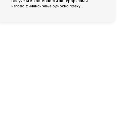
вклучени во активности на тероризам и
негово финансирање односно преку…