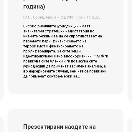
година)
FATF
,
Соопштенија
Од
УФР
јули 11, 2023
Високо ризичните јурисдикции имаат
значителни стратешки недостатоци во
нивните режими за да се спротивстават на
перењето пари, финансирањето на
тероризмот и финансирањето на
пролиферацијата. За сите земји
идентификувани како високоризични, ФАТФ ги
повикува сите членки и ги повикува сите
јурисдикции да применат засилена анализа, а
во најсериозните случаи, земјите се повикани
да применат контра-мерки за…
Презентирани наодите на