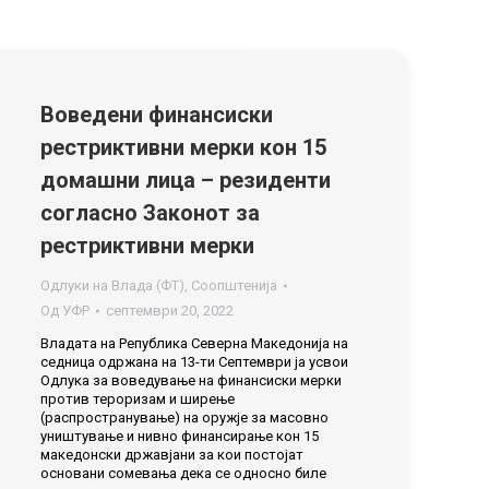
Воведени финансиски
рестриктивни мерки кон 15
домашни лица – резиденти
согласно Законот за
рестриктивни мерки
Одлуки на Влада (ФТ)
,
Соопштенија
Од
УФР
септември 20, 2022
Владата на Република Северна Македонија на
седница одржана на 13-ти Септември ја усвои
Одлука за воведување на финансиски мерки
против тероризам и ширење
(распространување) на оружје за масовно
уништување и нивно финансирање кон 15
македонски државјани за кои постојат
основани сомевања дека се односно биле