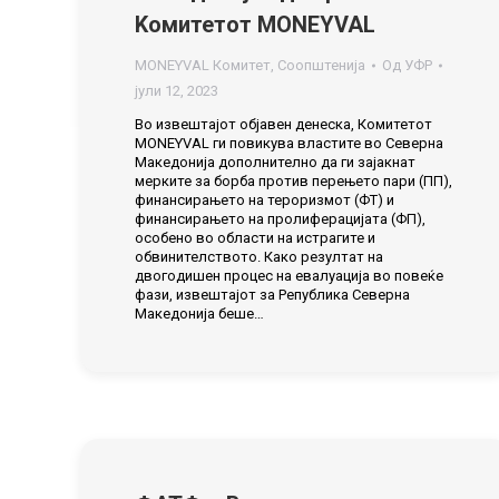
Kомитетот MONEYVAL
MONEYVAL Комитет
,
Соопштенија
Од
УФР
јули 12, 2023
Во извештајот објавен денеска, Комитетот
MONEYVAL ги повикува властите во Северна
Македонија дополнително да ги зајакнат
мерките за борба против перењето пари (ПП),
финансирањето на тероризмот (ФТ) и
финансирањето на пролиферацијата (ФП),
особено во области на истрагите и
обвинителството. Како резултат на
двогодишен процес на евалуација во повеќе
фази, извештајот за Република Северна
Македонија беше…