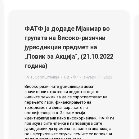
ФАТФ ја додаде Мјанмар во
групата на Високо-ризични
јурисдикции предмет на
„Повик за Акција“, (21.10.2022
година)
FATF
,
Соопштенија
Од
УФР
јануари 11, 2023
Високо ризичните јурисдикции имаат
значителни стратешки недостатоци во
нивните режими за да се спротивстават на
перењето пари, финансирањето на
тероризмот и финансирањето на
пролиферацијата. За сите земји
идентификувани како високоризични, ФАТФ ги
повикува сите членки и ги повикува сите
јурисдикции да применат засилена анализа, а
во најсериозните случаи, земјите се повикани