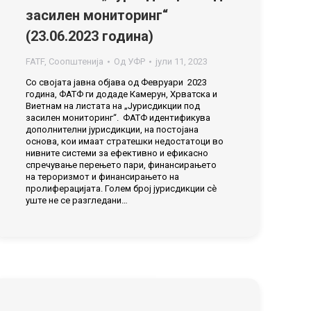
засилен мониторинг“
(23.06.2023 година)
FATF
,
Соопштенија
Од
УФР
јули 11, 2023
Со својата јавна објава од Февруари 2023
година, ФАТФ ги додаде Камерун, Хрватска и
Виетнам на листата на „Јурисдикции под
засилен мониторинг“. ФАТФ идентификува
дополнителни јурисдикции, на постојана
основа, кои имаат стратешки недостатоци во
нивните системи за ефективно и ефикасно
спречување перењето пари, финансирањето
на тероризмот и финансирањето на
пролиферацијата. Голем број јурисдикции сè
уште не се разгледани…