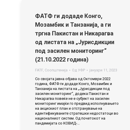
ФАТФ ги додаде Конго,
Мозамбик и Танзанија, а ги
тргна Пакистан и Никарагва
од листата на „Јурисдикции
под засилен мониторинг“
(21.10.2022 година)
FATF
,
Соопштенија
Од
УФР
јануари 11, 2023
Со својата јавна објава од Октомври 2022
година, ФАТФ ги додаде Конго, Мозамбик и
Танзанија на листата на „Јурисдикции под
засилен мониторинг“, додека Пакистан и
Никарагва повеќе не е субјект на засилен
мониторинг имајќи го предвид исполнувањето
на акцискиот план и отстранување на
идентификуваните стратешки недостатоци во
националниот систем. Од почетокот на
пандемијата со КОВИД-…