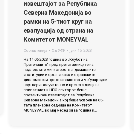
извештајот за Република
Северна Македонија во
рамки на 5-тиот круг на
евалуација од страна на
Комитетот MONEYVAL
Соопштенија
Од
УФР
јуни 15, 2023
На 14.06.2023 година во „Клубот на
Пратениците“ пред претставниците на
надлежните министерства, домашните
институции и органи како и странските
дипломатски претставништва и меѓународни
партнери вклучително и претставници на
приватниот и НПО секторот беше
презентиран извештајот за Република
Северна Македонија кој беше усвоен на 65-
тата пленарна седница на Комитетот
MONEYVAL во мај месец оваа година и…