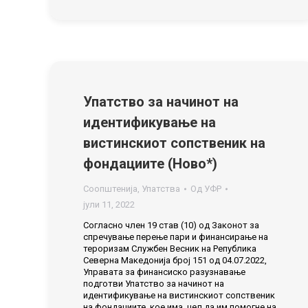
Упатство за начинот на
идентификување на
вистинскиот сопственик на
фондациите (Ново*)
Соопштенија
,
Упатства
Од
УФР
јули 11, 2022
Согласно член 19 став (10) од Законот за
спречување перење пари и финансирање на
тероризам Службен Весник на Република
Северна Македонија број 151 од 04.07.2022,
Управата за финансиско разузнавање
подготви Упатство за начинот на
идентификување на вистинскиот сопственик
на фондациите кое има цел да им помогне на