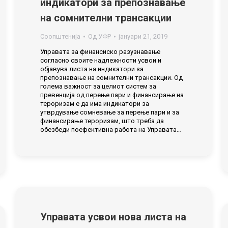
индикатори за препознавање
на сомнителни трансакции
Соопштенија
Од
УФР
јануари 21, 2019
Управата за финансиско разузнавање
согласно своите надлежности усвои и
објавува листа на индикатори за
препознавање на сомнителни трансакции. Од
голема важност за целиот систем за
превенција од перење пари и финансирање на
тероризам е да има индикатори за
утврдување сомневање за перење пари и за
финансирање тероризам, што треба да
обезбеди поефективна работа на Управата…
Управата усвои нова листа на