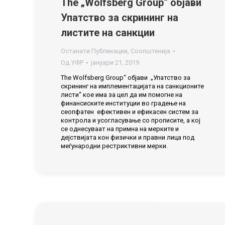
The „Wolfsberg Group“ објави
Упатство за скрининг на
листите на санкции
Останати Публикации
,
Соопштенија
Од
УФР
јануари 21, 2019
The Wolfsberg Group“ објави „Упатство за
скрининг на имплементацијата на санкционите
листи“ кое има за цел да им помогне на
финансиските институции во градење на
сеопфатен ефективен и ефикасен систем за
контрола и усогласување со прописите, а кој
се однесуваат на примна на мерките и
дејствијата кон физички и правни лица под
меѓународни рестриктивни мерки.