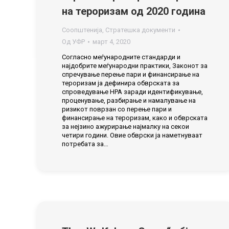
на тероризам од 2020 година
Соопштенија
,
Стратешка документи
Од
УФР
март 4, 2020
Согласно меѓународните стандарди и
најдобрите меѓународни практики, Законот за
спречување перење пари и финансирање на
тероризам ја дефинира обврската за
спроведување НРА заради идентификување,
проценување, разбирање и намалување на
ризикот поврзан со перење пари и
финансирање на тероризам, како и обврската
за нејзино ажурирање најмалку на секои
четири години. Овие обврски ја наметнуваат
потребата за…