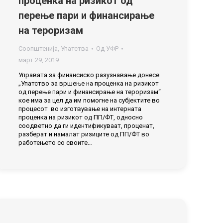
проценка на ризикот од
перење пари и финансирање
на тероризам
Соопштенија
,
Упатства
Од
УФР
март 29, 2019
Управата за финансиско разузнавање донесе
„Упатство за вршење на проценка на ризикот
од перење пари и финансирање на тероризам“
кое има за цел да им помогне на субјектите во
процесот во изготвување на интерната
проценка на ризикот од ПП/ФТ, односно
соодветно да ги идентификуваат, проценат,
разберат и намалат ризиците од ПП/ФТ во
работењето со своите…