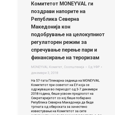
Комитетот MONEYVAL ги
поздрави напорите на
Република Северна
Македонија кон
подобрување на целокупниот
регулаторен режим за
спречување перење пари и
финансирање на тероризам
MONEYVAL Комитет
,
Соопштенија
Од
УФР
декември 3, 2018
На 57-тата Пленарна седница на MONEYVAL
Комитетот при советот на ЕУ која се
одржуваше во периодот од 3-7 декември
2018 година, беше усвоен предлогот на
Секретаријатот со кој беше побарано
Република Северна Македонија да биде
тргната од обврската за зачестено
известување на Комитетот за сите