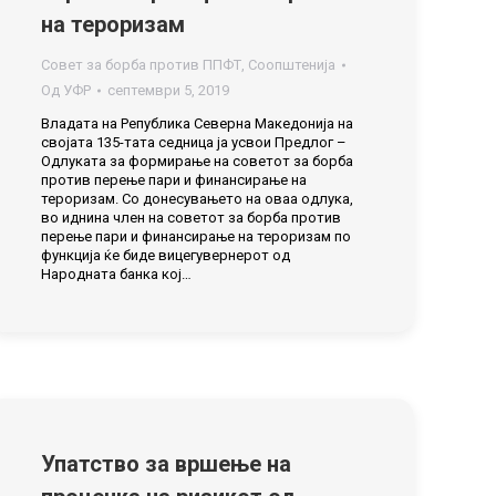
на тероризам
Совет за борба против ППФТ
,
Соопштенија
Од
УФР
септември 5, 2019
Владата на Република Северна Македонија на
својата 135-тата седница ја усвои Предлог –
Одлуката за формирање на советот за борба
против перење пари и финансирање на
тероризам. Со донесувањето на оваа одлука,
во иднина член на советот за борба против
перење пари и финансирање на тероризам по
функција ќе биде вицегувернерот од
Народната банка кој…
Упатство за вршење на