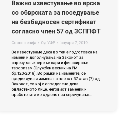
Важно известување во врска
со обврската за поседување
на безбедносен сертификат
согласно член 57 од ЗСППФТ
Соопштенија
Од
УФР
јануари 7, 2019
Ве известуваме дека во тек е подготовка на
измени и дополнувања на Законот за
спречување перење пари и финасирање
тероризам (Службен весник на РМ
бр.120/2018). Во рамки на измените, се
предвидува и измена на членот 57 став (7) од
Законот, со кој е определено дека
овластеното лице, неговиот заменик и
вработените во одделот за спречување…