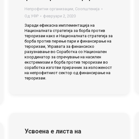
Непрофитни организации
,
Соопштенија
Од
УФР
февруари 2, 2020
Заради ефикасна имплементација на
Националната стратегија за борба против
тероризам како и Националната стратегија за
борба против перење пари и финансирање на
тероризам, Управата за финансиско
разузнавање во Соработка со Национален
координатор за спречување на насилен
екстремизам и борба против тероризам во
соработка изготви прирачник за изложеност
на непрофитниот сектор од финансирање на
тероризам.
Усвоена е листа на