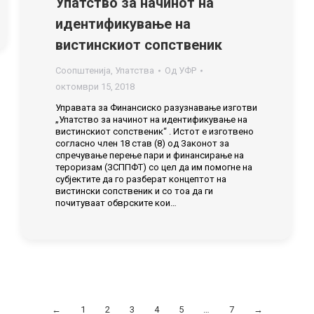
Упатство за начинот на
идентификување на
вистинскиот сопственик
Соопштенија
,
Упатства
Од
УФР
октомври 15, 2018
Управата за Финансиско разузнавање изготви
„Упатство за начинот на идентификување на
вистинскиот сопственик“ . Истот е изготвено
согласно член 18 став (8) од Законот за
спречување перење пари и финансирање на
тероризам (ЗСППФТ) со цел да им помогне на
субјектите да го разберат концептот на
вистински сопственик и со тоа да ги
почитуваат обврските кои…
←
1
2
3
4
5
…
7
→