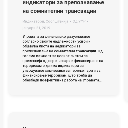
индикатори за препознавање
на сомнителни трансакции
Индикатори
,
Соопштенија
Од
УФР
јануари 21, 2019
Управата за финансиско разузнавање
согласно своите надлежности усвои и
објавува листа на индикатори за
препознавање на сомнителни трансакции. Од
голема важност за целиот систем за
превенција од перење пари и финансирање на
тероризам е да има индикатори за
утврдување сомневање за перење пари и за
финансирање тероризам, што треба да
обезбеди поефективна работа на Управата…