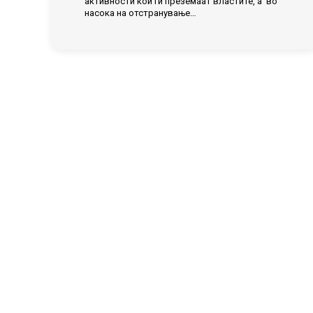
активности кои ги преземаат властите, а во
насока на отстранување…