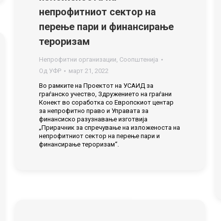
непрофитниот сектор на
перење пари и финансирање
тероризам
Непрофитни организации
,
Соопштенија
Од
УФР
март 21, 2022
Во рамките на Проектот на УСАИД за
граѓанско учество, Здружението на граѓани
Конект во соработка со Европскиот центар
за непрофитно право и Управата за
финансиско разузнавање изготвија
„Прирачник за спречување на изложеноста на
непрофитниот сектор на перење пари и
финансирање тероризам“.