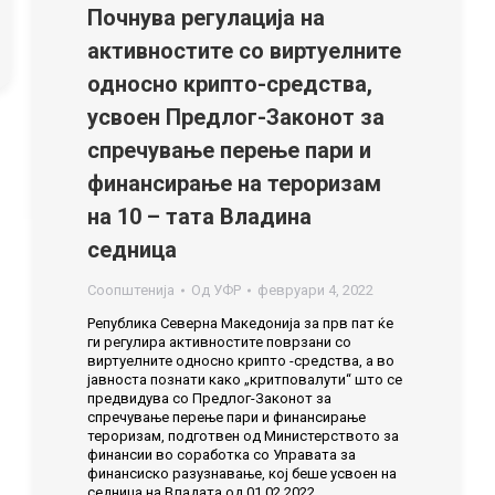
Почнува регулација на
активностите со виртуелните
односно крипто-средства,
усвоен Предлог-Законот за
спречување перење пари и
финансирање на тероризам
на 10 – тата Владина
седница
Соопштенија
Од
УФР
февруари 4, 2022
Република Северна Македонија за прв пат ќе
ги регулира активностите поврзани со
виртуелните односно крипто -средства, а во
јавноста познати како „критповалути“ што се
предвидува со Предлог-Законот за
спречување перење пари и финансирање
тероризам, подготвен од Министерството за
финансии во соработка со Управата за
финансиско разузнавање, кој беше усвоен на
седница на Владата од 01.02.2022…