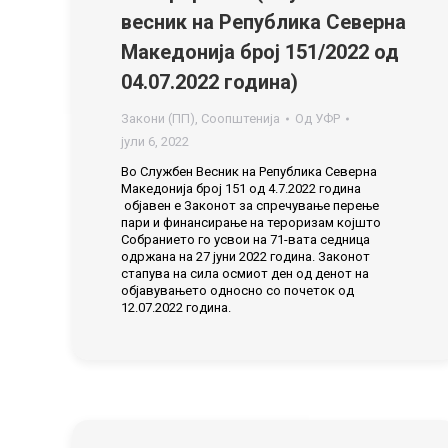
весник на Република Северна
Македонија број 151/2022 од
04.07.2022 година)
Закони (ПП)
,
Соопштенија
Од
УФР
јули 6, 2022
Во Службен Весник на Република Северна
Македонија број 151 од 4.7.2022 година
објавен e Законот за спречување перење
пари и финансирање на тероризам којшто
Собранието го усвои на 71-вата седница
одржана на 27 јуни 2022 година. Законот
стапува на сила осмиот ден од денот на
објавувањето односно со почеток од
12.07.2022 година.