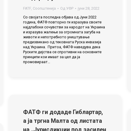
FATF
,
Соопштенија
Од
УФР
јуни 28, 2022
Со својата последна објава од Јуни 2022
година, ФАТФ повторно ги изразува своите
најдлабоки сочувстви за народот на Украина
и изразува жалење за огромната загуба на
животи и непотребното уништување
предизвикано од тековната Руска инвазијa
над Украина. Притоа, ФАТФ наведува дека
Руските дејства се спротивни на основните
принципи кои имаат за цел да ја
промовираат…
ФАТФ ги додаде Гиблартар,
а ја тргна Малта од листата
на „Јурисдикции под засилен