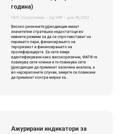
година)
FATF
,
Соопштенија
Од
УФР
јуни 28, 2022
Високо ризичните јурисдикции имаат
значителни стратешки недостатоци во
нивните режими за да се спротивстават на
перењето пари, финансирањето на
тероризмот и финансирањето на
пролиферацијата. За сите земји
идентификувани како високоризични, ФАТФ ги
повикува сите членки и ги повикува сите
јурисдикции да применат засилена анализа, а
во најсериозните случаи, земјите се повикани
да применат контра-мерки за…
Ажурирани индикатори за