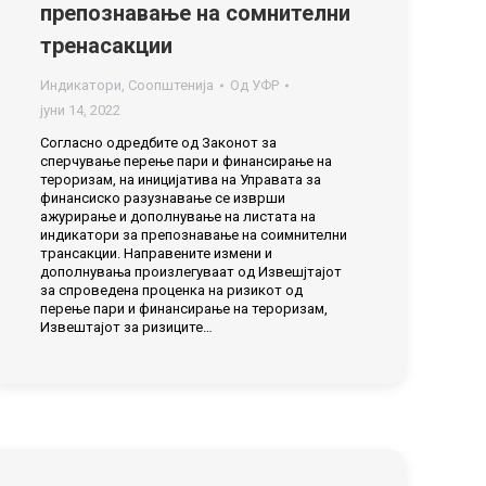
препознавање на сомнителни
тренасакции
Индикатори
,
Соопштенија
Од
УФР
јуни 14, 2022
Согласно одредбите од Законот за
сперчување перење пари и финансирање на
тероризам, на иницијатива на Управата за
финансиско разузнавање се изврши
ажурирање и дополнување на листата на
индикатори за препознавање на соимнителни
трансакции. Направените измени и
дополнувања произлегуваат од Извешјтајот
за спроведена проценка на ризикот од
перење пари и финансирање на тероризам,
Извештајот за ризиците…