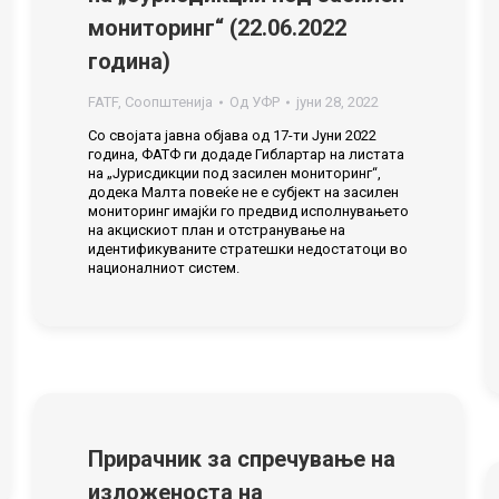
мониторинг“ (22.06.2022
година)
FATF
,
Соопштенија
Од
УФР
јуни 28, 2022
Со својата јавна објава од 17-ти Јуни 2022
година, ФАТФ ги додаде Гиблартар на листата
на „Јурисдикции под засилен мониторинг“,
додека Малта повеќе не е субјект на засилен
мониторинг имајќи го предвид исполнувањето
на акцискиот план и отстранување на
идентификуваните стратешки недостатоци во
националниот систем.
Прирачник за спречување на
изложеноста на