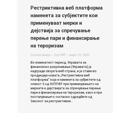
Рестриктивна веб платформа
наменета за субјектите кои
применуваат мерки и
дејствија за спречување
перење пари и финансирање
на тероризам
Соопштенија
Од
УФР
март 22, 2022
Во изминатиот период, Управата за
финансиско разузнавање (Управата) ја
надгради својата веб страна, и ја стави во
продукција новата „Рестриктивна веб
платформа“ која е наменета за субјектите од
членот 5 од ЗСППФТ при применувањето на
мерките и дејствијата за спречување перење
пари и финансирање на тероризам, како и при
постапувањето согласно одредбите од
Законот за рестриктивни…