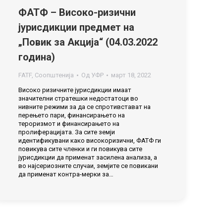
ФАТФ – Високо-ризични
јурисдикции предмет на
„Повик за Акција“ (04.03.2022
година)
FATF
,
Соопштенија
Од
УФР
март 18, 2022
Високо ризичните јурисдикции имаат
значителни стратешки недостатоци во
нивните режими за да се спротивстават на
перењето пари, финансирањето на
тероризмот и финансирањето на
пролиферацијата. За сите земји
идентификувани како високоризични, ФАТФ ги
повикува сите членки и ги повикува сите
јурисдикции да применат засилена анализа, а
во најсериозните случаи, земјите се повикани
да применат контра-мерки за…