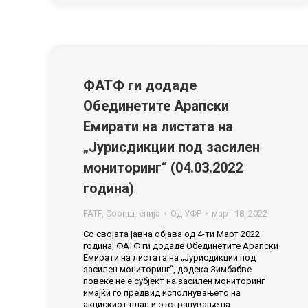
ФАТФ ги додаде
Обединетите Арапски
Емирати на листата на
„Јурисдикции под засилен
мониторинг“ (04.03.2022
година)
FATF
,
Соопштенија
Од
УФР
март 18, 2022
Со својата јавна објава од 4-ти Март 2022
година, ФАТФ ги додаде Обединетите Арапски
Емирати на листата на „Јурисдикции под
засилен мониторинг“, додека Зимбабве
повеќе не е субјект на засилен мониторинг
имајќи го предвид исполнувањето на
акцискиот план и отстранување на