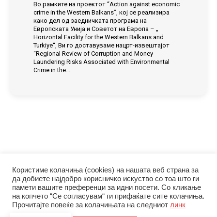
Во рамките на проектот “Action against economic
crime in the Western Balkans”, кој се реализира
како дел од заедничката програма на
Европската Унија и Советот на Европа – „
Horizontal Facility for the Western Balkans and
Turkiye“, Ви го доставуваме нацрт-извештајот
“Regional Review of Corruption and Money
Laundering Risks Associated with Environmental
Crime in the…
Користиме колачиња (cookies) на нашата веб страна за
да добиете најдобро корисничко искуство со тоа што ги
памети вашите преференци за идни посети. Со кликање
на копчето “Се согласувам“ ги прифаќате сите колачиња.
Прочитајте повеќе за колачињата на следниот
линк
© Управа за финансиско разузнавање | 2026