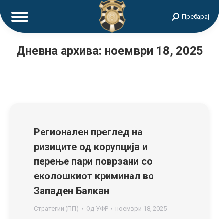
Search:
Пребарај
Дневна архива:
ноември 18, 2025
Регионален преглед на
ризиците од корупција и
перење пари поврзани со
еколошкиот криминал во
Западен Балкан
Стратегии (ПП)
Од
УФР
ноември 18, 2025