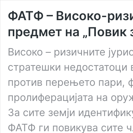
ФАТФ – Високо-риз
предмет на „Повик з
Високо – ризичните јури
стратешки недостатоци 
против перењето пари, 
пролиферацијата на ору
За сите земји идентифик
ФАТФ ги повикува сите ч