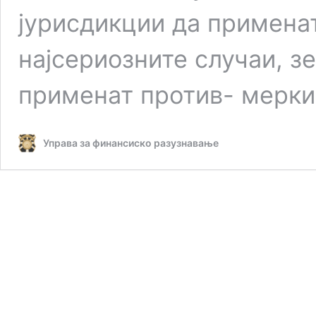
јурисдикции да применат
најсериозните случаи, з
применат против- мерк
Управа за финансиско разузнавање