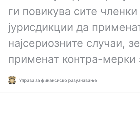
ги повикува сите членки 
јурисдикции да применат
најсериозните случаи, з
применат контра-мерки
Управа за финансиско разузнавање