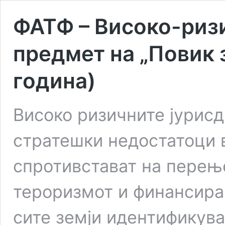
ФАТФ – Високо-риз
предмет на „Повик 
година)
Високо ризичните јурис
стратешки недостатоци 
спротивстават на перењ
тероризмот и финансира
сите земји идентификув