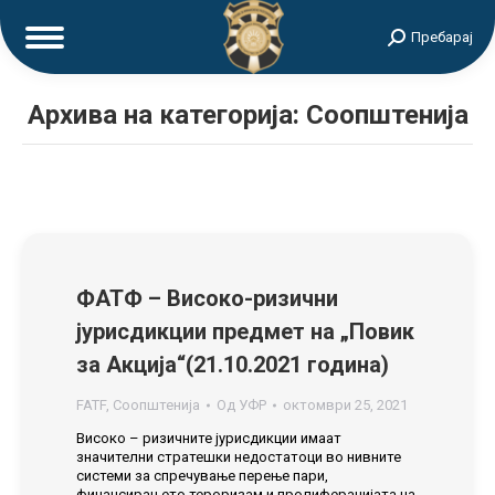
Search:
Пребарај
Архива на категорија:
Соопштенија
ФАТФ – Високо-ризични
јурисдикции предмет на „Повик
за Акција“(21.10.2021 година)
FATF
,
Соопштенија
Од
УФР
октомври 25, 2021
Високо – ризичните јурисдикции имаат
значителни стратешки недостатоци во нивните
системи за спречување перење пари,
финансирањетo тероризам и пролиферацијата на