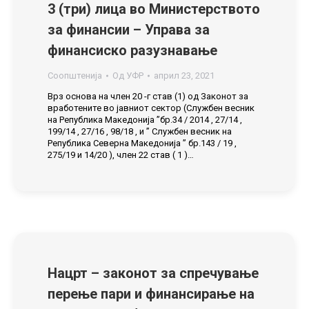
3 (три) лица во Министерството
за финансии – Управа за
финансиско разузнавање
Соопштенија
Од
УФР
април 23, 2021
Врз основа на член 20 -г став (1) од Законот за
вработените во јавниот сектор (Службен весник
на Република Македонија ”бр.34 / 2014 , 27/14 ,
199/14 , 27/16 , 98/18 , и ” Службен весник на
Република Северна Македонија ” бр.143 / 19 ,
275/19 и 14/20 ), член 22 став ( 1 )…
Нацрт – законот за спречување
перење пари и финансирање на