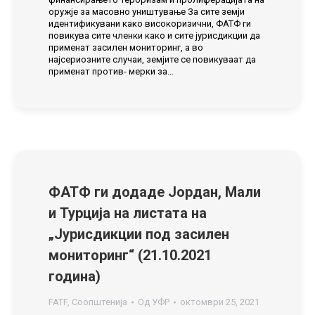
оружје за масовно уништување За сите земји
идентификувани како високоризични, ФАТФ ги
повикува сите членки како и сите јурисдикции да
применат засилен мониторинг, а во
најсериозните случаи, земјите се повикуваат да
применат против- мерки за…
ФАТФ ги додаде Јордан, Мали
и Турција на листата на
„Јурисдикции под засилен
мониторинг“ (21.10.2021
година)
FATF
,
Соопштенија
Од
УФР
октомври 25, 2021