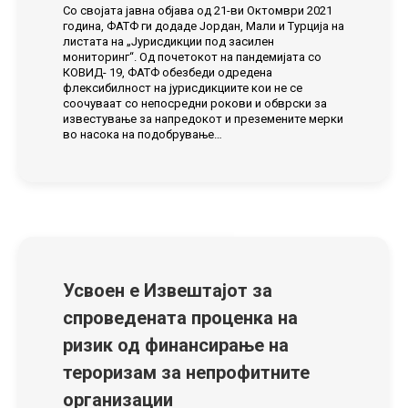
Со својата јавна објава од 21-ви Октомври 2021
година, ФАТФ ги додаде Јордан, Мали и Турција на
листата на „Јурисдикции под засилен
мониторинг“. Од почетокот на пандемијата со
КОВИД- 19, ФАТФ обезбеди одредена
флексибилност на јурисдикциите кои не се
соочуваат со непосредни рокови и обврски за
известување за напредокот и преземените мерки
во насока на подобрување…
Усвоен е Извештајот за
спроведената проценка на
ризик од финансирање на
тероризам за непрофитните
организации