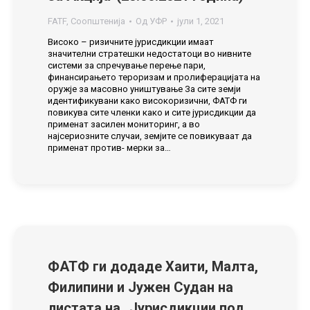
FATF
,
Соопштенија
Од
УФР
јули 1, 2021
Високо – ризичните јурисдикции имаат
значителни стратешки недостатоци во нивните
системи за спречување перење пари,
финансирањетo тероризам и пролиферацијата на
оружје за масовно уништување За сите земји
идентификувани како високоризични, ФАТФ ги
повикува сите членки како и сите јурисдикции да
применат засилен мониторинг, а во
најсериозните случаи, земјите се повикуваат да
применат против- мерки за…
ФАТФ ги додаде Хаити, Малта,
Филипини и Јужен Судан на
листата на „Јурисдикции под