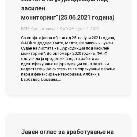
засилен
мониторинг“(25.06.2021 година)
FATF
,
Соопштенија
Од
УФР
јули 1, 2021
Со својата јавна објава од 25-ти Јуни 2021 година,
ФАТФ ги додаде Хаити, Малта, Филипини и Јужен
Судан на листата на „Јурисдикции под засилен
мониторинг“. Во октомври 2020 година, ФАТФ
одлучи да ја продолжи својата работа за
идентификување на јурисдикции со стратешки
недостатоци во системите за спречување перење
пари и финансирање тероризам. Албанија,
Барбадос, Боцвана,…
Јавен оглас за вработување на