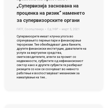
„Супервизија заснована на
проценка на ризик“ наменето
за супервизорските органи
FATF
,
Соопштенија
Од
УФР
март 5, 2021
Супервизорите имаат клучна улога во
спречувањето перење пари и финансирање
тероризам. Тие обезбедуваат дека банките,
другите финансиски институции, давателите на
услуги за виртуелни средства,
сметководителите, агенти за промет со
недвижности, субјектите од нефинансискиот
сектор како и другите субјекти ги разбираат
ризиците со кои се соочуваат во нивното
работење и воспоставуваат механизми за
намалување на тие…