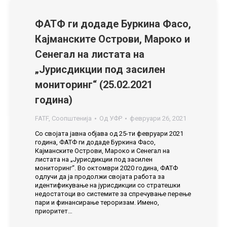
ФАТФ ги додаде Буркина Фасо,
Кајманските Острови, Мароко и
Сенегал на листата на
„Јурисдикции под засилен
мониторинг“ (25.02.2021
година)
FATF
,
Соопштенија
Од
УФР
февруари 26, 2021
Со својата јавна објава од 25-ти февруари 2021
година, ФАТФ ги додаде Буркина Фасо,
Кајманските Острови, Мароко и Сенегал на
листата на „Јурисдикции под засилен
мониторинг“. Во октомври 2020 година, ФАТФ
одлучи да ја продолжи својата работа за
идентификување на јурисдикции со стратешки
недостатоци во системите за спречување перење
пари и финансирање тероризам. Имено,
приоритет…