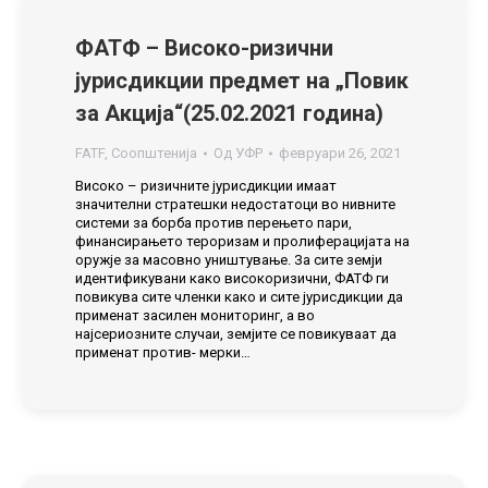
ФАТФ – Високо-ризични
јурисдикции предмет на „Повик
за Акција“(25.02.2021 година)
FATF
,
Соопштенија
Од
УФР
февруари 26, 2021
Високо – ризичните јурисдикции имаат
значителни стратешки недостатоци во нивните
системи за борба против перењето пари,
финансирањетo тероризам и пролиферацијата на
оружје за масовно уништување. За сите земји
идентификувани како високоризични, ФАТФ ги
повикува сите членки како и сите јурисдикции да
применат засилен мониторинг, а во
најсериозните случаи, земјите се повикуваат да
применат против- мерки…