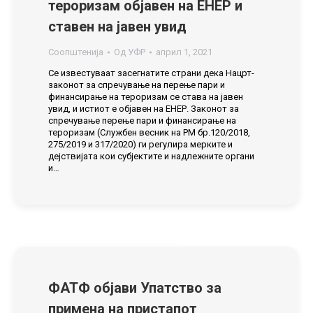
тероризам објавен на ЕНЕР и
ставен на јавен увид
Соопштенија
Од
УФР
април 1, 2021
Се известуваат засегнатите страни дека Нацрт-
законот за спречување на перење пари и
финансирање на тероризам се става на јавен
увид, и истиот е објавен на ЕНЕР. Законот за
спречување перење пари и финансирање на
тероризам (Службен весник на РМ бр.120/2018,
275/2019 и 317/2020) ги регулира мерките и
дејствијата кои субјектите и надлежните органи
и…
ФАТФ објави Упатство за
примена на пристапот