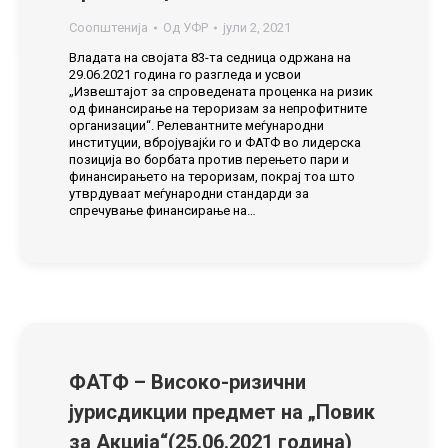
Соопштенија
Од
УФР
јули 2, 2021
Владата на својата 83-та седница одржана на
29.06.2021 година го разгледа и усвои
„Извештајот за спроведената проценка на ризик
од финансирање на тероризам за непрофитните
организации“. Релевантните меѓународни
институции, вбројувајќи го и ФАТФ во лидерска
позиција во борбата против перењето пари и
финансирањето на тероризам, покрај тоа што
утврдуваат меѓународни стандарди за
спречување финансирање на…
ФАТФ – Високо-ризични
јурисдикции предмет на „Повик
за Акција“(25.06.2021 година)